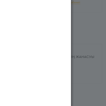
Для добавления в корзину войдите в
личный кабинет
ХАРАКТЕРИСТИКИ
Название на казахском языке
WASH&GO СУСАБЫН ТҮЙМЕДАҚТЫҢ ЖАНАСУЫ
200МЛ ФЛ
Страна производителя
Ұлыбритания/Великобритания
Похожие
Рекомендуем