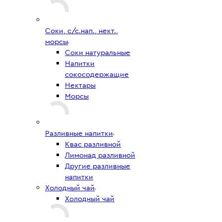
Соки, с/с.нап., нект.,
морсы
Соки натуральные
Напитки
сокосодержащие
Нектары
Морсы
Разливные напитки
Квас разливной
Лимонад разливной
Другие разливные
напитки
Холодный чай
Холодный чай