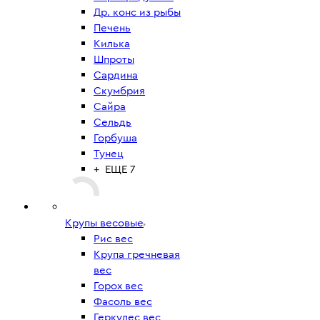
Др. конс из рыбы
Печень
Килька
Шпроты
Сардина
Скумбрия
Сайра
Сельдь
Горбуша
Тунец
+ ЕЩЕ 7
Крупы весовые
Рис вес
Крупа гречневая
вес
Горох вес
Фасоль вес
Геркулес вес