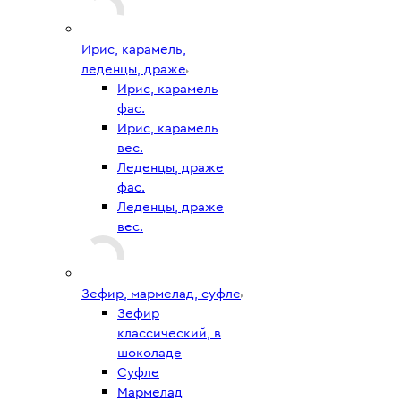
Ирис, карамель,
леденцы, драже
Ирис, карамель
фас.
Ирис, карамель
вес.
Леденцы, драже
фас.
Леденцы, драже
вес.
Зефир, мармелад, суфле
Зефир
классический, в
шоколаде
Суфле
Мармелад