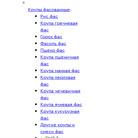
Крупы фасованные
Рис фас
Крупа гречневая
фас
Горох фас
Фасоль фас
Пшено фас
Крупа пшеничная
фас
Крупа манная фас
Крупа перловая
фас
Крупа чечевичная
фас
Крупа ячневая фас
Крупа кукурузная
фас
Другие крупы и
смеси фас