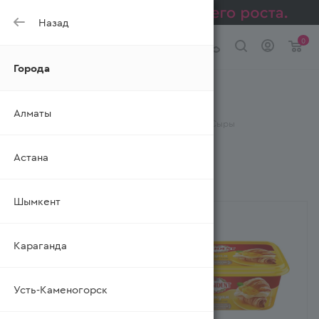
Назад
0
Города
Сыры оптом
Алматы
—
—
—
Главная
Каталог
Гастрономия
Сыры
Астана
ФИЛЬТР
Шымкент
Караганда
Усть-Каменогорск