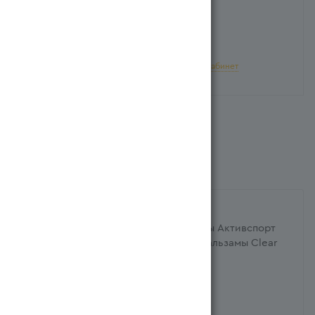
Нет в наличии
Для добавления в корзину войдите в
личный кабинет
ХАРАКТЕРИСТИКИ
Название на казахском языке
Ерлерге арналған қайызғаққа қарсы Активспорт
2-уі 1-де сусабыны және шайғыш-бальзамы Clear
200мл
Страна производителя
Нидерланд/Нидерланды