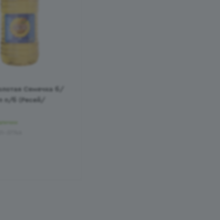
олотая Семечка б/
л п/б (Ресей/
аличии
01-37746