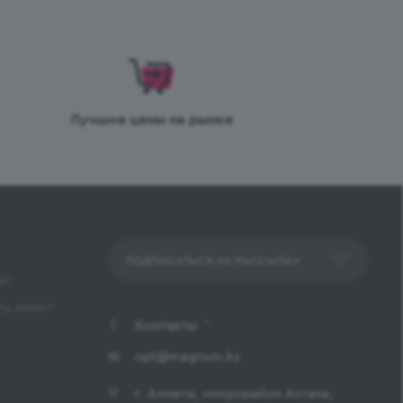
Лучшие цены на рынке
ПОДПИСАТЬСЯ НА РАССЫЛКУ
ет
ь заказ?
Контакты
opt@magnum.kz
г. Алматы, микрорайон Астана,