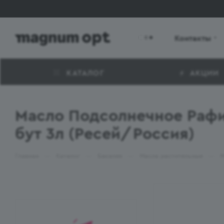
Контакты
КАТАЛОГ
АКЦИИ
Масло Подсолнечное Рафи
бут 3л (Ресей/Россия)
—
—
—
—
Главная
Каталог
Бакалея
Масла растительные
М