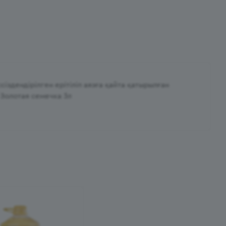
сіздендірілген ерітіліп аязға қайта қатырылған
Золотая семечка 3л