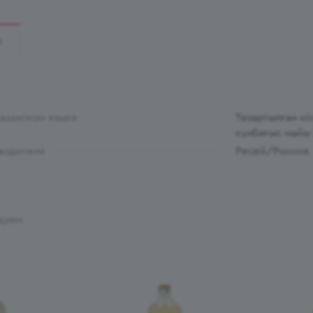
И
казахском языке
Тазартылған иіс
күнбағыс майы 
водителя
Ресей/Россия
дуем