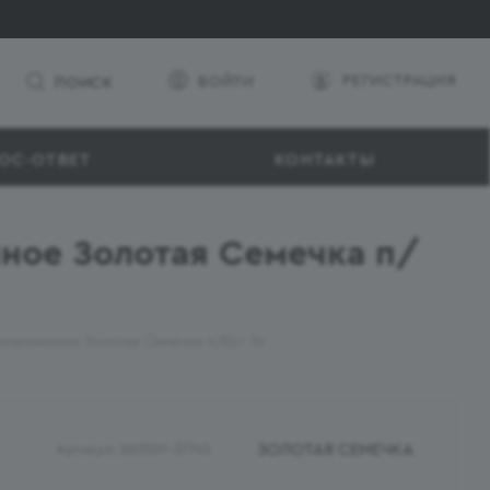
РЕГИСТРАЦИЯ
ВОЙТИ
ПОИСК
ОС-ОТВЕТ
КОНТАКТЫ
ное Золотая Семечка п/
рированное Золотая Семечка п/бут 3л
ЗОЛОТАЯ СЕМЕЧКА
Артикул:
260501-37745