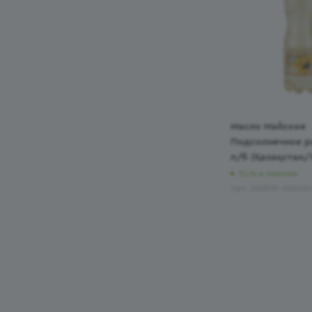
Масло Майское
Подсолнечное ра
п/б (Қазақстан/
Есть в наличии
Арт.: 260501-266452