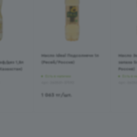
Масло Ideal Подсолнечн 1л
Масло З
ф/дез 1,8л
(Ресей/Россия)
запаха 5
Казахстан)
Россия)
Есть в наличии
Есть в н
Арт.: 260501-37592
Арт.: 2605
1 063
тг
/шт.