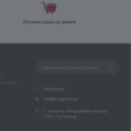
Лучшие цены на рынке
ПОДПИСАТЬСЯ НА РАССЫЛКУ
ет
ь заказ?
Контакты
opt@magnum.kz
г. Алматы, микрорайон Астана,
1/10, ТЦ Люмир