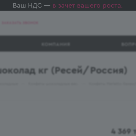
ЗАКАЗАТЬ ЗВОНОК
КОМПАНИЯ
ВОПР
шоколад кг (Ресей/Россия)
—
—
коладные
Конфеты шоколадные вес.
Конфеты Merletto банан
4 369
т