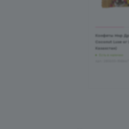
Конфеты Мир Др
Coconut Luxe кг
Казахстан)
Есть в наличии
Арт.: 280203-358647