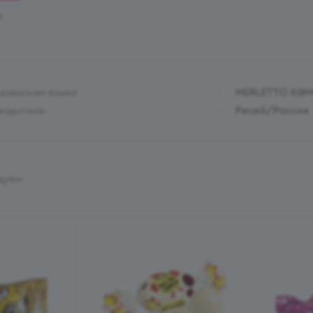
И
казахском языке
MERLETTO КӘ
водителя
Ресей/Россия
дуем