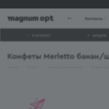
Контакты
КАТАЛОГ
АКЦИИ
Конфеты Merletto банан/
—
—
—
Главная
Каталог
Изделия кондитерские
Конфеты шо