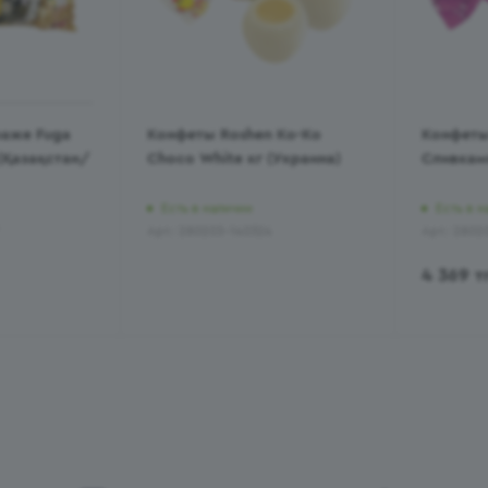
аже Fuga
Конфеты Roshen Ko-Ko
Конфеты
 (Қазақстан/
Choco White кг (Украина)
Сливками
Есть в наличии
Есть в н
Арт.: 280203-140324
Арт.: 2802
4 369
т