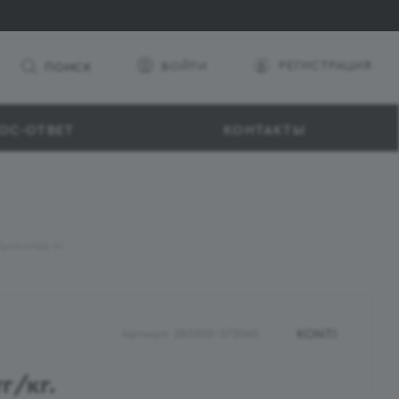
РЕГИСТРАЦИЯ
ВОЙТИ
ПОИСК
ОС-ОТВЕТ
КОНТАКТЫ
/шоколад кг
KONTI
Артикул:
280203-372060
г
/кг.