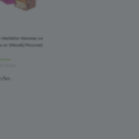
 Merletto Малина со
 кг (Ресей/Россия)
аличии
03-372061
г
/кг.