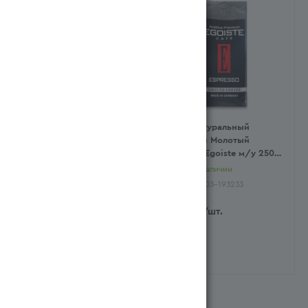
Кофе Натуральный
Кофе Натуральный
Жареный Молотый
Жареный Молотый
Monarch Intense Jacobs м/
Espresso Egoiste м/у 250г
у 230г (Ресей/Россия)
(Германия)
Есть в наличии
Есть в наличии
Арт.: 290203-266664
Арт.: 290203-193233
6 335
тг
/шт.