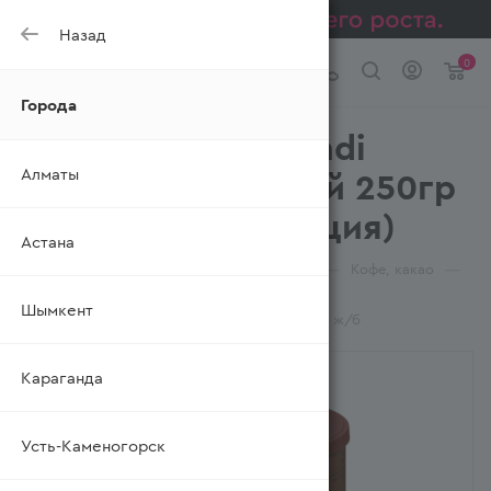
Назад
0
Города
Кофе Mehmet Efendi
Алматы
Турецкий Молотый 250гр
ж/б (Түркия/Турция)
Астана
—
—
—
—
Главная
Каталог
Чай, кофе, какао
Кофе, какао
—
Кофе молотый
Шымкент
Кофе Mehmet Efendi Турецкий Молотый 250гр ж/б
Караганда
Усть-Каменогорск