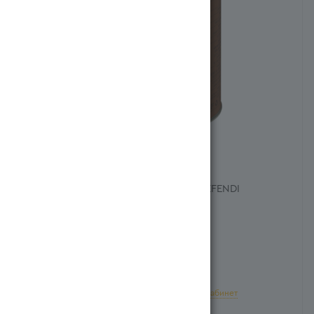
MEHMET EFENDI
Артикул:
290203-348157
5 639
тг
/шт.
Есть в наличии
Для добавления в корзину войдите в
личный кабинет