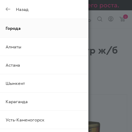
Назад
0
Города
Тунец Всё в Дом
Алматы
Натуральный 240гр ж/б
(Ресей/Россия)
Астана
—
—
—
Главная
Каталог
Консервы
—
—
Консервы из рыбы и м/пр-тов
Тунец
Шымкент
Тунец Всё в Дом Натуральный 240гр ж/б
Караганда
Усть-Каменогорск