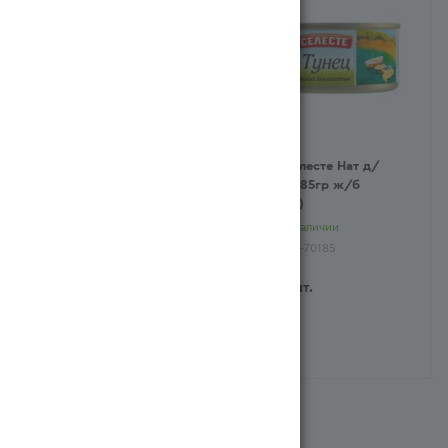
Тунец Селесте в/м 185гр
Тунец Селесте Нат д/
ж/б (Тайланд)
салатов 185гр ж/б
(Тайланд)
Есть в наличии
Есть в наличии
Арт.: 3498-70184
Арт.: 3498-70185
1 019
тг
/шт.
989
тг
/шт.