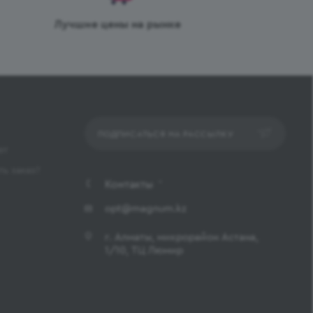
Лучшие цены на рынке
ПОДПИСАТЬСЯ НА РАССЫЛКУ
ет
ь заказ?
Контакты
opt@magnum.kz
г. Алматы, микрорайон Астана,
1/10, ТЦ Люмир