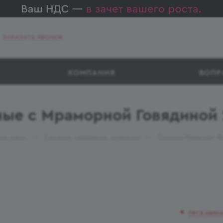
ЗАКАЗАТЬ ЗВОНОК
КОМПАНИЯ
ВОПР
ые с Мраморной Говядиной 
—
—
лик.мясн.
Сосиски, сардельки, шпикачки
Сосиски Мираторг Ф
Нет в налич