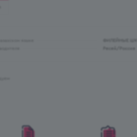
И
казахском языке
ФИЛЕЙНЫЕ Ш
водителя
Ресей/Россия
дуем