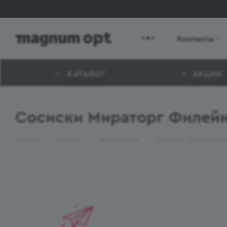
Контакты
КАТАЛОГ
АКЦИИ
Сосиски Мираторг Филейн
—
—
—
Главная
Каталог
Гастрономия
Колбасы, сосиски, де