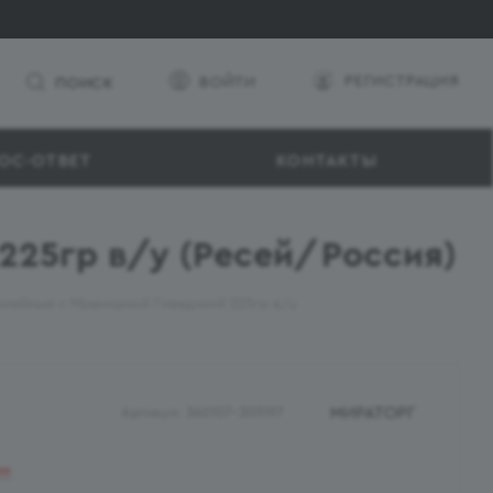
РЕГИСТРАЦИЯ
ВОЙТИ
ПОИСК
ОС-ОТВЕТ
КОНТАКТЫ
225гр в/у (Ресей/Россия)
илейные с Мраморной Говядиной 225гр в/у
МИРАТОРГ
Артикул:
360107-305197
ии