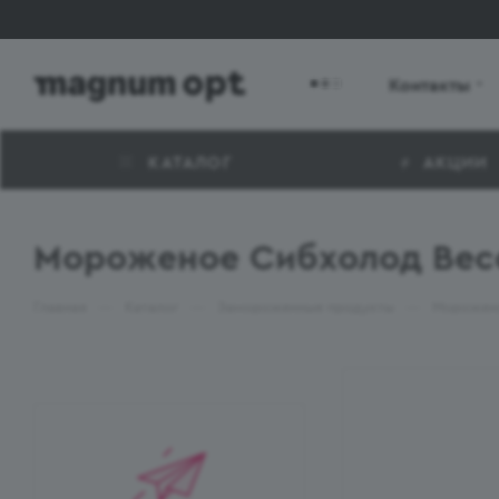
Контакты
КАТАЛОГ
АКЦИИ
Мороженое Сибхолод Весо
—
—
—
Главная
Каталог
Замороженные продукты
Морожен