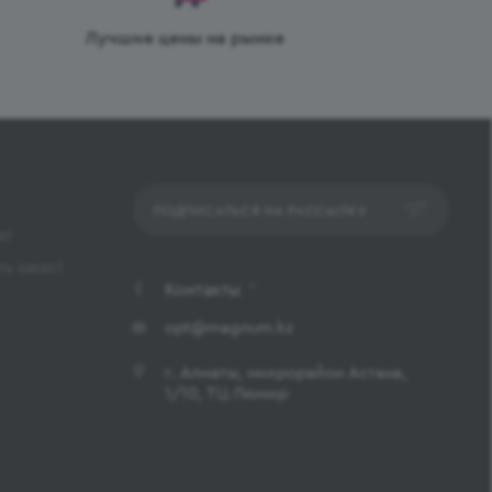
Лучшие цены на рынке
ПОДПИСАТЬСЯ НА РАССЫЛКУ
ет
ь заказ?
Контакты
opt@magnum.kz
г. Алматы, микрорайон Астана,
1/10, ТЦ Люмир