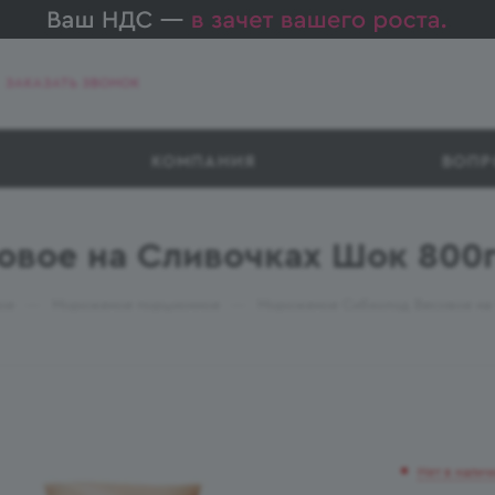
ЗАКАЗАТЬ ЗВОНОК
КОМПАНИЯ
ВОПР
вое на Сливочках Шок 800г
—
—
ое
Мороженое порционное
Мороженое Сибхолод Весовое на
Нет в налич