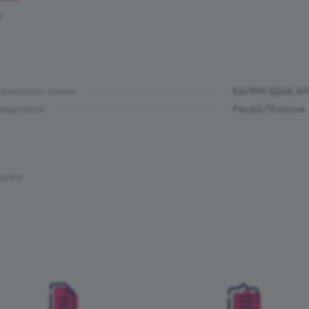
И
казахском языке
БАЛМҰЗДАҚ А
водителя
Ресей/Россия
дуем