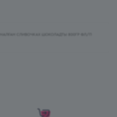
РНАЛҒАН СЛИВОЧКАХ ШОКОЛАДТЫ 800ГР ФЛ/П