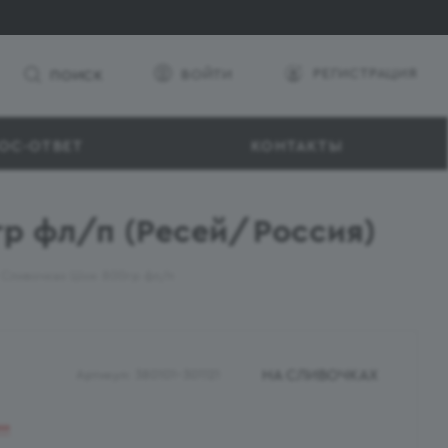
РЕГИСТРАЦИЯ
ВОЙТИ
ПОИСК
ОС-ОТВЕТ
КОНТАКТЫ
р фл/п (Ресей/Россия)
 Сливочках Шок 800гр фл/п
НА СЛИВОЧКАХ
Артикул:
380101-301121
ии