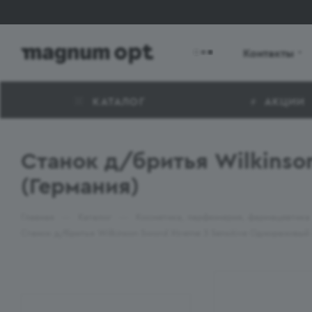
Контакты
КАТАЛОГ
АКЦИИ
Станок д/бритья Wilkinso
(Германия)
—
—
Главная
Каталог
Косметика, парфюмерия, фармацевтика
Станок д/бритья Wilkinson Sword Xtreme 3 Sensitive Одноразовый