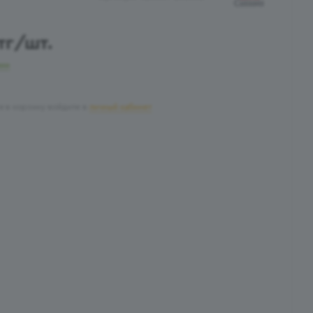
тг
/шт.
чии
я в корзину войдите в
личный кабинет