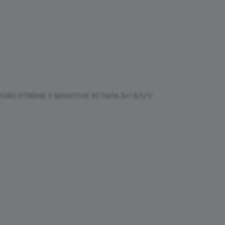
RD XTREME 3 SENSITIVE ҰСТАРА 3+1 БЛ/У