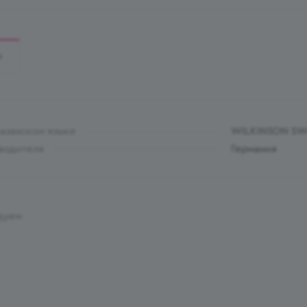
И
казахском языке
WILKINSON SWO
водителя
Германия
дуем