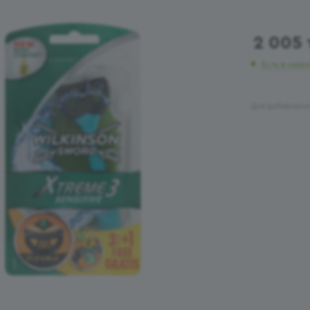
2 005
Есть в нали
Для добавлени