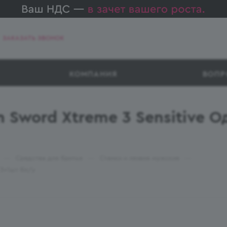
ЗАКАЗАТЬ ЗВОНОК
КОМПАНИЯ
ВОПР
n Sword Xtreme 3 Sensitive 
—
—
—
Средства для бритья
Станки и лезвия мужские
 3+1шт бл/у