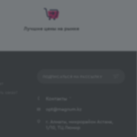
Лучшие цены на рынке
ПОДПИСАТЬСЯ НА РАССЫЛКУ
ет
ь заказ?
Контакты
opt@magnum.kz
г. Алматы, микрорайон Астана,
1/10, ТЦ Люмир