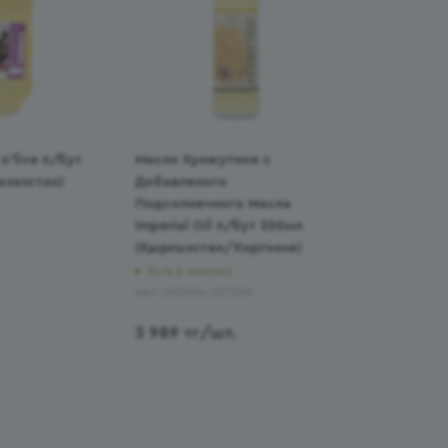
o'live п/бут
Масло Кунжутное с
азахстан)
Добавленого
Подсолнечного Масла
Imperial Oil п/бут 250мл
(Қырғызстан/Киргизия)
Есть в наличии
Арт.: 260504-227595
3 989
тг
/шт.