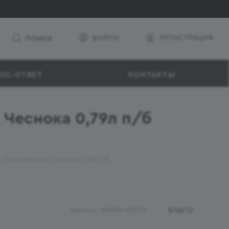
РЕГИСТРАЦИЯ
ВОЙТИ
ПОИСК
ОС-ОТВЕТ
КОНТАКТЫ
 Чеснока 0,79л п/б
с Натур Маслом Чеснока 0,79л п/б
БЛАГО
Артикул:
260504-292213