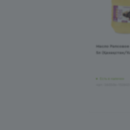
Масло Рапсовое 
5л (Қазақстан/К
Есть в наличии
Арт.: 260504-152603