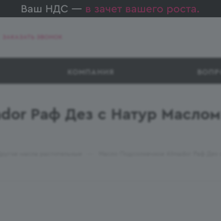
ЗАКАЗАТЬ ЗВОНОК
КОМПАНИЯ
ВОПР
or Раф Дез с Натур Маслом
—
ругие масла растительные
Масло Подсолнечное Almador Раф Дез 