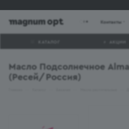
Контакты
КАТАЛОГ
АКЦИИ
Масло Подсолнечное Almad
(Ресей/Россия)
—
—
—
—
Главная
Каталог
Бакалея
Масла растительные
Д