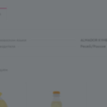
И
казахском языке
ALMADOR КҮН
водителя
Ресей/Россия
дуем