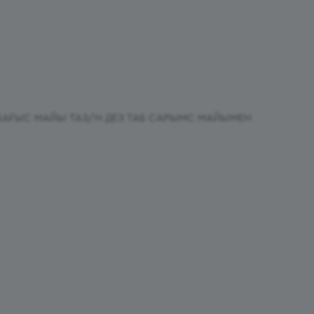
БАҒЫС МАЙЫ ТАЗ/Н ДЕЗ ТАБ САРЫМС МАЙЫМЕН