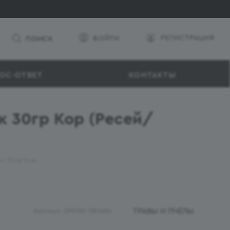
РЕГИСТРАЦИЯ
ВОЙТИ
ПОИСК
ОС-ОТВЕТ
КОНТАКТЫ
к 30гр Кор (Ресей/
ок 30гр Кор
ТРАВЫ И ПЧЁЛЫ
Артикул:
290106-280664