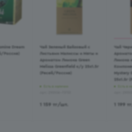
asmine Dream
Чай Зеленый Байховый с
Чай Чер
й/Россия)
Листьями Малиссы и Мяты и
Аромато
Ароматом Лимона Green
Лимона 
Melissa Greenfield к/у 25х1.5г
Компоне
(Ресей/Россия)
Mystery 
25х1.5г 
Есть в наличии
Есть в н
Арт.: 290106-73733
Арт.: 2901
1 159
тг
/шт.
1 199
тг