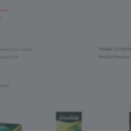
И
казахском языке
ТРАВЫ И ПЧЕЛ
водителя
Ресей/Россия
дуем