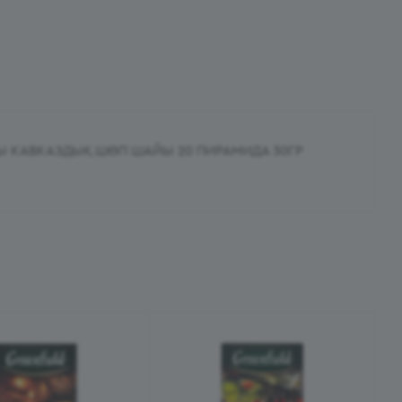
Ы КАВКАЗДЫҚ ШӨП ШАЙЫ 20 ПИРАМИДА 30ГР