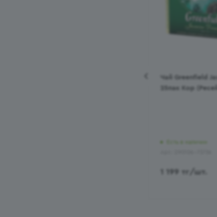
Чай Tess Cosmopolitan Party
Чай Greenfield J
Гибискус с Клюквой и
25пак Кор (Ресе
Ароматом Грейпфрута 20пак
40гр Кор (Ресей/Россия)
Есть в наличии
Есть в наличии
Арт.: 290106-231341
Арт.: 290106-73736
1 019
тг
/шт.
1 199
тг
/шт.