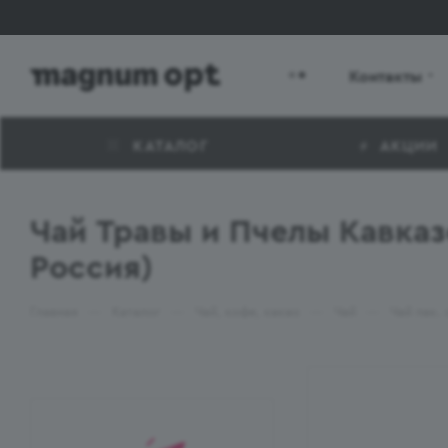
Контакты
КАТАЛОГ
АКЦИИ
Чай Травы и Пчелы Кавказ
Россия)
—
—
—
—
Главная
Каталог
Чай, кофе, какао
Чай
Чай пак.