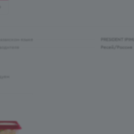
И
казахском языке
PRESIDENT ІР
водителя
Ресей/Россия
дуем