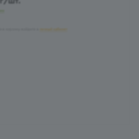
г
/шт.
чии
я в корзину войдите в
личный кабинет