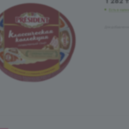
1 282
т
Есть в нали
Для добавлени