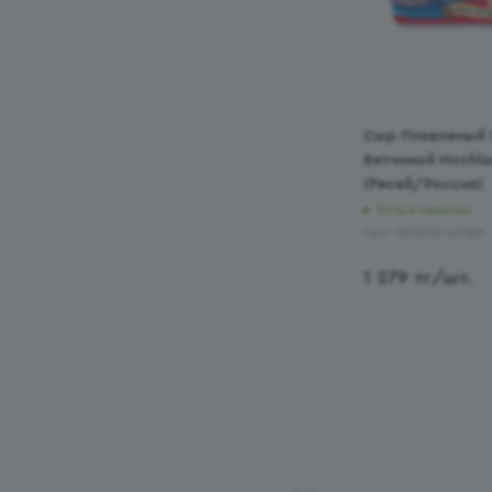
Сыр Плавленый 
Ветчиной Hochla
(Ресей/Россия)
Есть в наличии
Арт.: 360206-66386
1 279
тг
/шт.