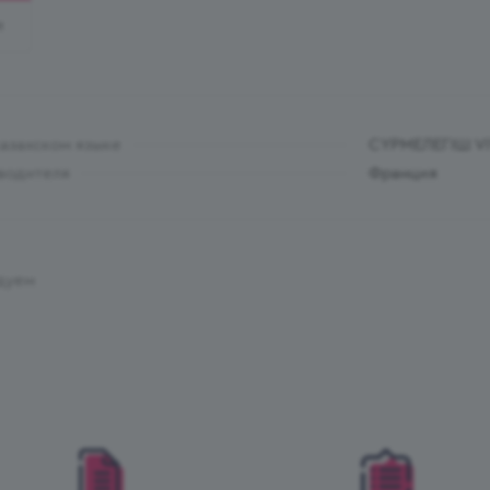
И
казахском языке
СҮРМЕЛЕГІШ V
водителя
Франция
дуем