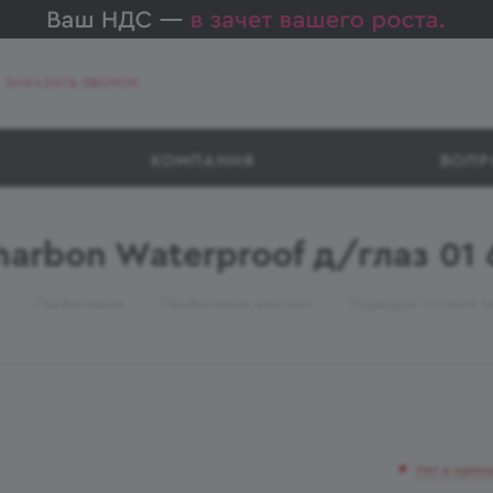
ЗАКАЗАТЬ ЗВОНОК
КОМПАНИЯ
ВОПР
harbon Waterproof д/глаз 01
—
—
—
Парфюмерия
Парфюмерия женская
Подводка Vivienne S
Нет в налич