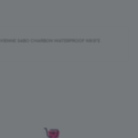
IVIENNE SABO CHARBON WATERPROOF КӨЗГЕ