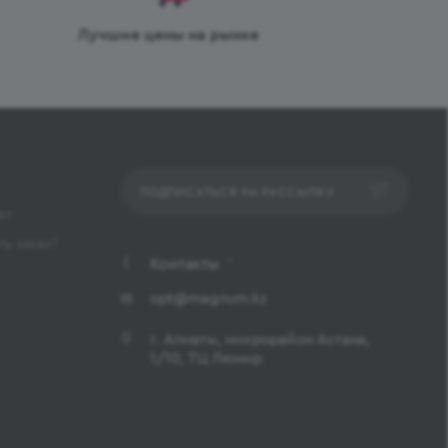
Лучшие цены на рынке
ПОДПИСАТЬСЯ НА РАССЫЛКУ
ет
ь заказ?
Контакты
opt@magnum.kz
г. Алматы, микрорайон Астана,
1/10, ТЦ Люмир