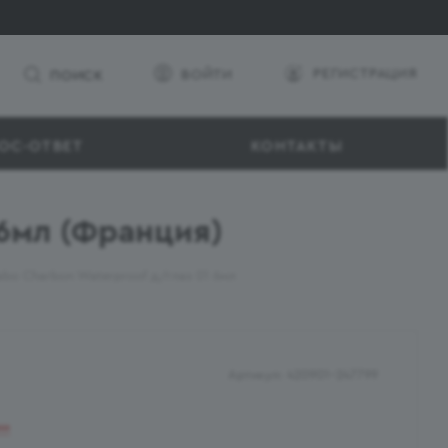
РЕГИСТРАЦИЯ
ВОЙТИ
ПОИСК
ОС-ОТВЕТ
КОНТАКТЫ
 6мл (Франция)
abo Charbon Waterproof д/глаз 01 6мл
Артикул:
420901-247799
ии