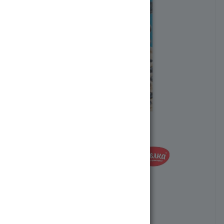
Артикул:
260401-24032
875
тг
/шт.
Есть в наличии