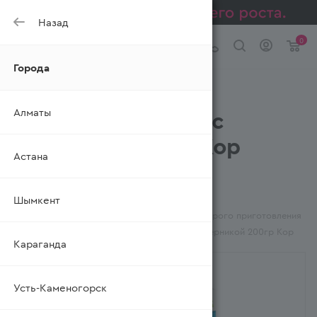
Назад
0
Города
Каша Увелка Сию
Алматы
Минутка Овсяная с
Черникой 200гр Кор
Астана
(Ресей/Россия)
—
—
—
Главная
Шымкент
Каталог
Бакалея
—
Сухие завтраки, каши, мюсли
Каши быстрого приготовления
—
Каша Увелка Сию Минутка Овсяная с Черникой 200гр Кор
Караганда
Усть-Каменогорск