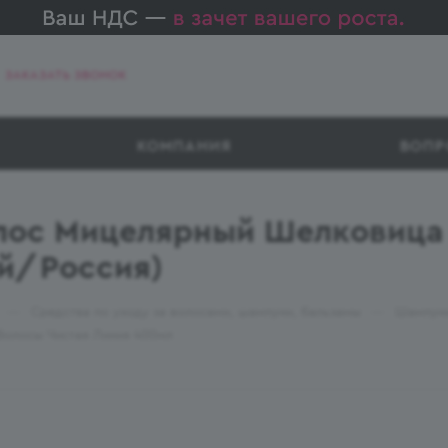
ЗАКАЗАТЬ ЗВОНОК
КОМПАНИЯ
ВОПР
лос Мицелярный Шелковица
ей/Россия)
—
—
Средства по уходу за волосами, шампуни, бальзамы
Шампуни
Волосы Чистая Линия 400мл