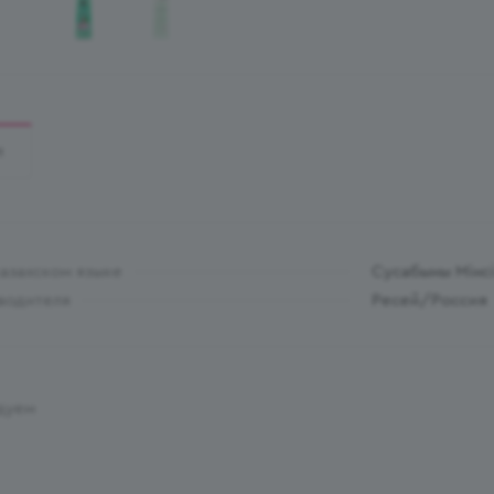
И
казахском языке
Сусабыны Мінс
водителя
Ресей/Россия
дуем