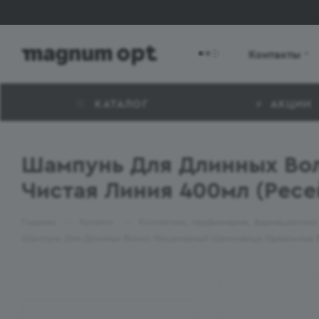
Контакты
КАТАЛОГ
АКЦИИ
Шампунь Для Длинных Во
Чистая Линия 400мл (Рес
—
—
Главная
Каталог
Косметика, парфюмерия, фармацевтика
Шампунь Для Длинных Волос Мицелярный Шелковица Идеальные 