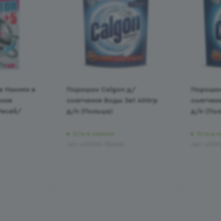
в Накипи в
Порошок Calgon д/
Порошок
ине
смягчения Воды 3в1 400гр
смягчени
Ресей/
д/п (Польша)
д/п (По
Есть в наличии
Есть в н
Арт.: 400202-304426
Арт.: 400