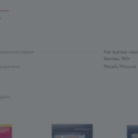
И
казахском языке
Кір жуғыш маши
Бахташ 180г
водителя
Ресей/Россия
дуем