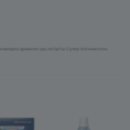
наларға арналған қақ кетіргіш Супер Антинакипин