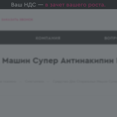
ЗАКАЗАТЬ ЗВОНОК
КОМПАНИЯ
ВОПР
 Машин Супер Антинакипин 
—
—
за тканями
Смягчители
Средство Для Стиральных Машин Супер