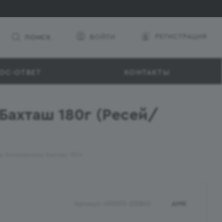
РЕГИСТРАЦИЯ
ВОЙТИ
ПОИСК
ОС-ОТВЕТ
КОНТАКТЫ
Бахташ 180г (Ресей/
 Антинакипин Бахташ 180г
АМК
Артикул:
400202-233842