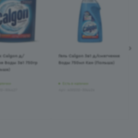
 Calgon д/
Гель Calgon 3в1 д/смягчения
я Воды 3в1 750гр
Воды 750мл Кан (Польша)
льша)
аличии
Есть в наличии
202-304427
Арт.: 400202-304424