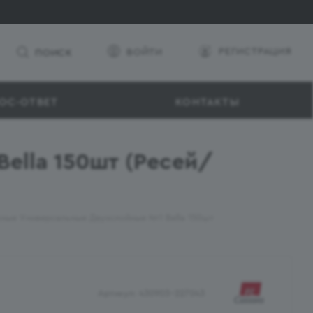
РЕГИСТРАЦИЯ
ВОЙТИ
ПОИСК
ОС-ОТВЕТ
КОНТАКТЫ
ella 150шт (Ресей/
ные Универсальные Двухслойные №1 Bella 150шт
Артикул:
430903-227043