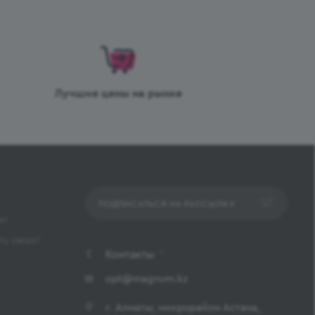
Лучшие цены на рынке
ПОДПИСАТЬСЯ НА РАССЫЛКУ
ет
ь заказ?
Контакты
opt@magnum.kz
г. Алматы, микрорайон Астана,