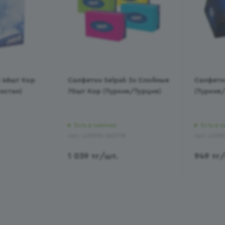
 48шт Кор
Салфетки Selpak 3х Слойные
Салфетк
хстан)
70шт Кор (Түркия/Турция)
(Түркия
Есть в наличии
Есть в н
Арт.: 430903-262778
Арт.: 4309
1 039
тг
/шт.
949
тг
/