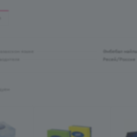
И
казахском языке
Әмбебал майлық
водителя
Ресей/Россия
дуем