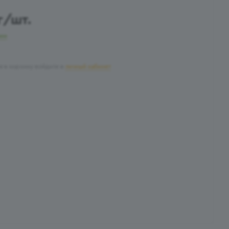
г
/шт.
чии
я в корзину войдите в
личный кабинет