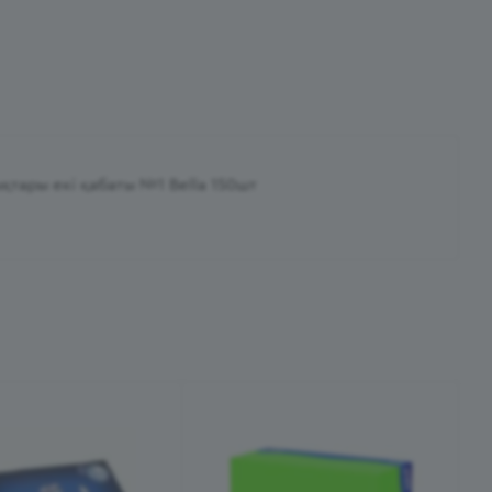
тары екі қабаты №1 Bella 150шт