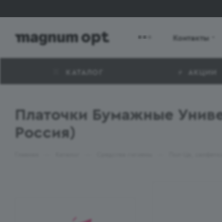
Контакты
КАТАЛОГ
АКЦИИ
Платочки Бумажные Униве
Россия)
—
—
—
Главная
Каталог
Средства гигиены
Пол-Ца, салфетки