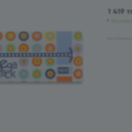
1 419
т
Есть в нали
Для добавлени