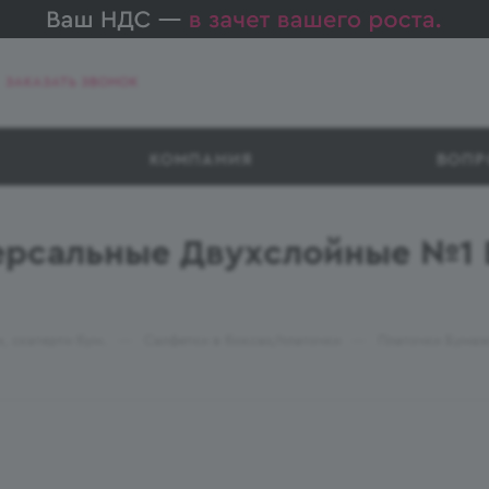
ЗАКАЗАТЬ ЗВОНОК
КОМПАНИЯ
ВОПР
рсальные Двухслойные №1 B
—
—
, скатерти бум.
Салфетки в боксах/платочки
Платочки Бумаж