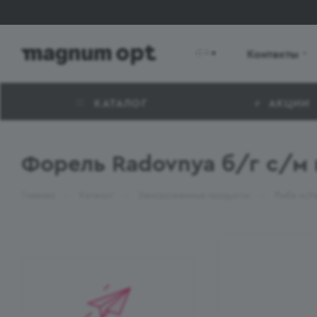
Контакты
КАТАЛОГ
АКЦИИ
Форель Radovnya б/г с/м 
—
—
—
Главная
Каталог
Замороженные продукты
Рыба м/п