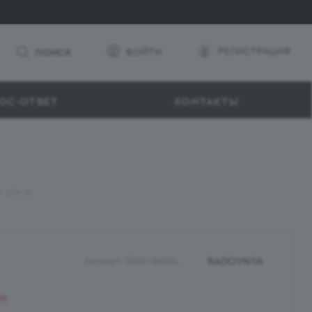
РЕГИСТРАЦИЯ
ВОЙТИ
ПОИСК
ОС-ОТВЕТ
КОНТАКТЫ
 с/м кг
RADOVNYA
Артикул:
3553-186524
ии