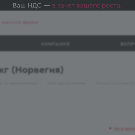
ЗАКАЗАТЬ ЗВОНОК
КОМПАНИЯ
ВОПР
кг (Норвегия)
—
—
р-ты замороженные
Рыба замороженная
Форель Radovnya б/г
Нет в налич