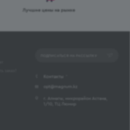
Лучшие цены на рынке
ПОДПИСАТЬСЯ НА РАССЫЛКУ
ет
ь заказ?
Контакты
opt@magnum.kz
г. Алматы, микрорайон Астана,
1/10, ТЦ Люмир