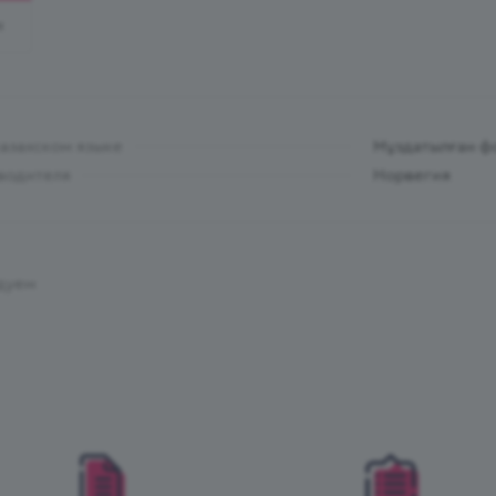
И
казахском языке
Мұздатылған ф
водителя
Норвегия
дуем