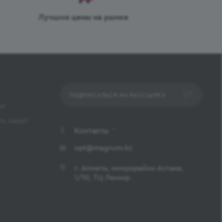
Лучшие цены на рынке
ПОДПИСАТЬСЯ НА РАССЫЛКУ
ет
ь заказ?
Контакты
opt@magnum.kz
г. Алматы, микрорайон Астана,
1/10, ТЦ Люмир