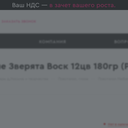
ЗАКАЗАТЬ ЗВОНОК
КОМПАНИЯ
ВОПР
е Зверята Воск 12цв 180гр 
—
—
ары д/письма и творчества
Пластилин, глина
Пластилин Hatbe
Нет в налич