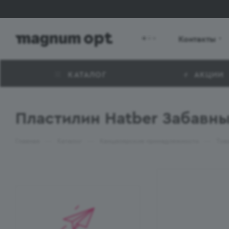
Контакты
КАТАЛОГ
АКЦИИ
Пластилин Hatber Забавны
—
—
—
Главная
Каталог
Канцелярские принадлежности
Тов