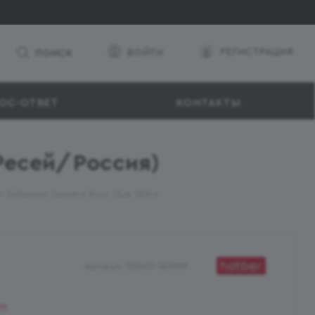
РЕГИСТРАЦИЯ
ВОЙТИ
ПОИСК
ОС-ОТВЕТ
КОНТАКТЫ
(Ресей/Россия)
r Забавные Зверята Воск 12цв 180гр
Артикул:
550411-163909
ии