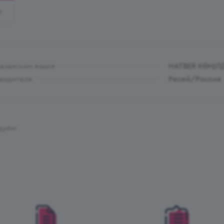
И
казахском языке
HATBER КӨҢІЛ
водителя
Ресей/Россия
дуем