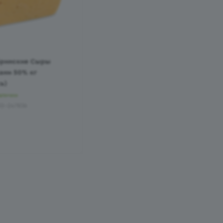
ринские Сыры
ани 50% кг
ь)
аличии
02-247836