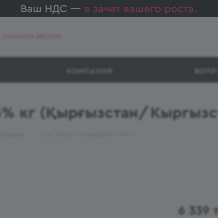
ЗАКАЗАТЬ ЗВОНОК
КОМПАНИЯ
ВОПР
5% кг (Қырғызстан/Кыргызс
—
твердые
Сыр Урсус Голландский 45% кг
6 339
т