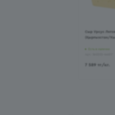
Сыр Урсус Литов
(Қырғызстан/Кы
Есть в наличии
Арт.: 360202-66817
7 589
тг
/кг.