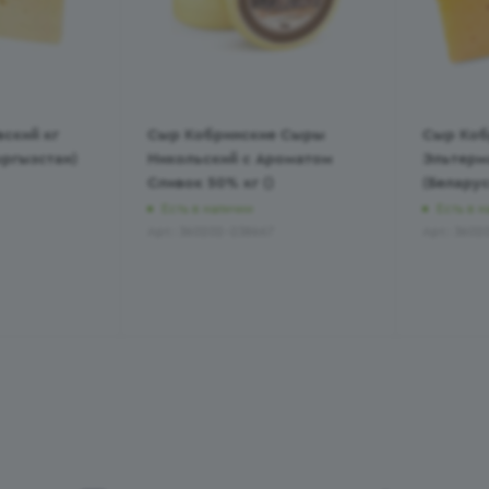
ский кг
Сыр Кобринские Сыры
Сыр Коб
ргызстан)
Никольский с Ароматом
Эльтерм
Сливок 50% кг ()
(Беларус
Есть в наличии
Есть в н
Арт.: 360202-238667
Арт.: 3602