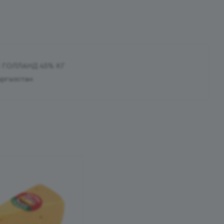
С ГОЛЛАНД 45% КГ
ргызстан