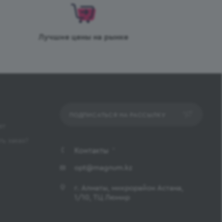
Лучшие цены на рынке
ПОДПИСАТЬСЯ НА РАССЫЛКУ
ет
ь заказ?
Контакты
opt@magnum.kz
г. Алматы, микрорайон Астана,
1/10, ТЦ Люмир