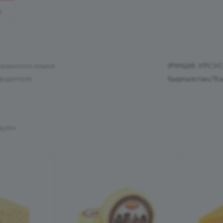
И
казахском языке
ІРІМШІК УРСУ
водителя
Қырғызстан/Кы
дуем