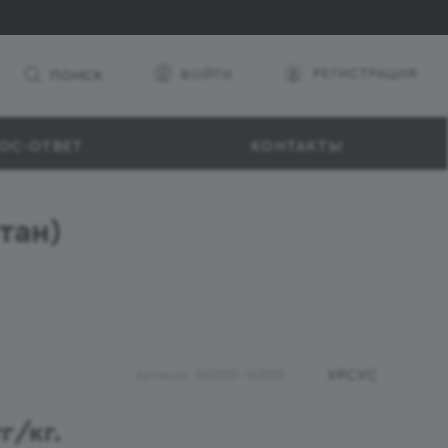
РЕГИСТРАЦИЯ
ВОЙТИ
ПОИСК
ОС-ОТВЕТ
КОНТАКТЫ
тан)
УРСУС
Артикул:
360202-163555
г
/кг.