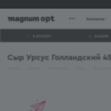
Контакты
КАТАЛОГ
АКЦИИ
Сыр Урсус Голландский 4
—
—
—
—
Главная
Каталог
Гастрономия
Сыры
Сыры полу