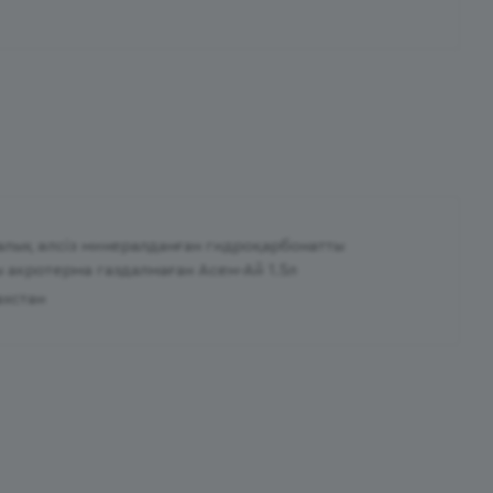
алық әлсіз минералданған гидроқарбонатты
ы акротерма газдалмаған Асем-Ай 1.5л
ахстан