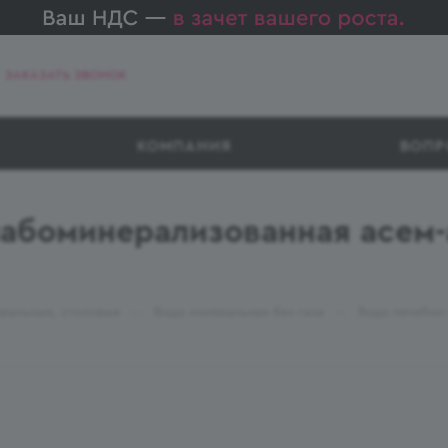
ЗАКАЗАТЬ ЗВОНОК
КОМПАНИЯ
ВОПР
абоминерализованная асем-а
—
—
ральные, столовые
Вода минеральная без газа
Вода лечебно-