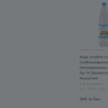
Вода лечебно-с
Слабоминерализ
Негазированная 
бут 1л (Қазақста
Казахстан)
Есть в наличии
Арт.: 330102-14025
265
тг
/шт.