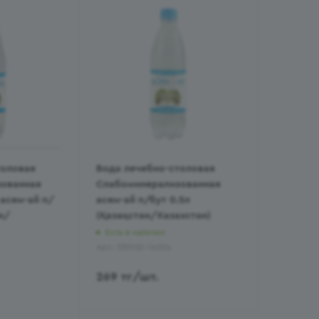
толовая
Вода лечебно-столовая
ованная
Слабоминерализованная
асем-ай п/
асем-ай п/бут 0.5л
н/
(Қазақстан/Казахстан)
Есть в наличии
Арт.: 330102-14024
269
тг
/шт.