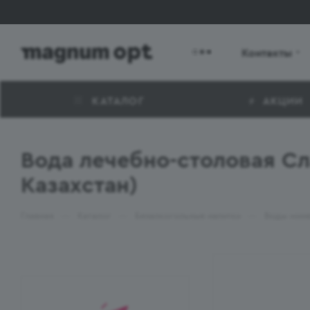
Контакты
КАТАЛОГ
АКЦИИ
Вода лечебно-столовая Сл
Казахстан)
—
—
—
Главная
Каталог
Безалкогольные напитки
Воды мине