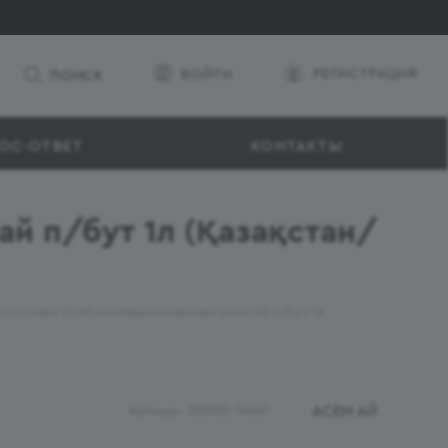
РЕГИСТРАЦИЯ
ВОЙТИ
ПОИСК
ОС-ОТВЕТ
КОНТАКТЫ
й п/бут 1л (Қазақстан/
столовая Слабоминерализованная асем-ай п/бут 1л
АСЕМ АЙ
Артикул:
330102-14067