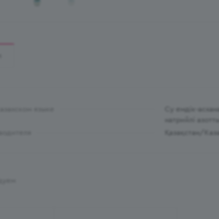
И
казахском языке
Су емдік-асхан
натрийлi азотт
водителя
Қазақстан/Каз
дуем