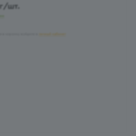
г
/шт.
чии
я в корзину войдите в
личный кабинет