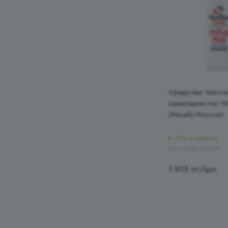
Средство Чистин
санитарно-гиг 7
(Ресей/Россия)
Есть в наличии
Арт.: 4034-216300
1 013
тг
/шт.