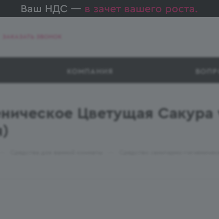
ЗАКАЗАТЬ ЗВОНОК
КОМПАНИЯ
ВОПР
ническое Цветущая Сакура w
я)
—
—
Средства для ванной комнаты
Средство санитарно-гигиеническ