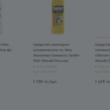
 Гель
Средство санитарно-
Средств
50гр фл
гигиеническое wc Гель
гигиени
Лимонная Свежесть Sanfor
Сhlorum 
750г (Ресей/Россия)
(Ресей/
Есть в наличии
Есть в н
Арт.: 4034-15190
Арт.: 4034
1 739
тг
/шт.
1 479
т