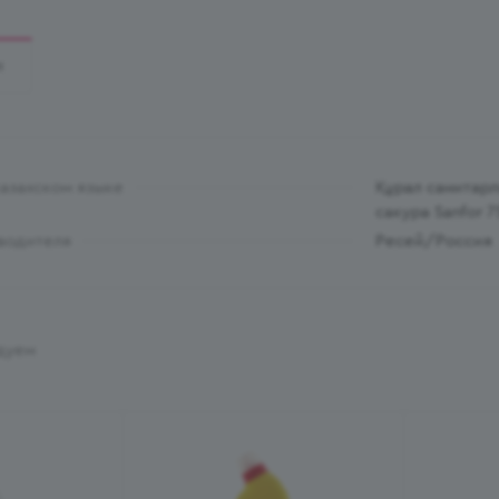
И
казахском языке
Құрал санитарл
сакура Sanfor 7
водителя
Ресей/Россия
дуем