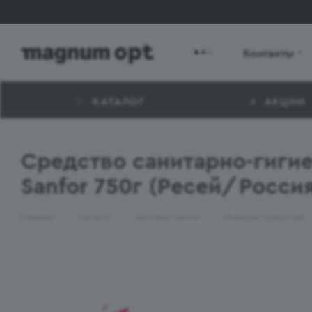
Контакты
КАТАЛОГ
АКЦИИ
Средство санитарно-гигие
Sanfor 750г (Ресей/Росси
—
—
—
Главная
Каталог
Бытовая химия
Моющие средства