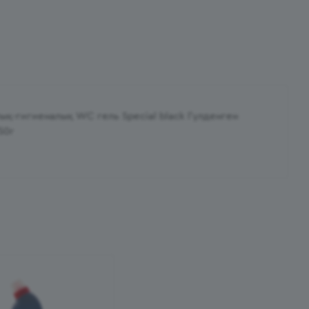
ық-гигиеналық WC гель Special black Гүлденген
50г