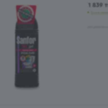
1 839
т
Есть в нали
Для добавлени