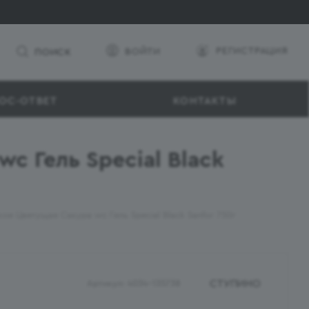
РЕГИСТРАЦИЯ
ВОЙТИ
ПОИСК
ОС-ОТВЕТ
КОНТАКТЫ
c Гель Special Black
ое Цветущая Сакура wc Гель Special Black Sanfor 750г
СТУПИНО
Артикул:
4034-135738