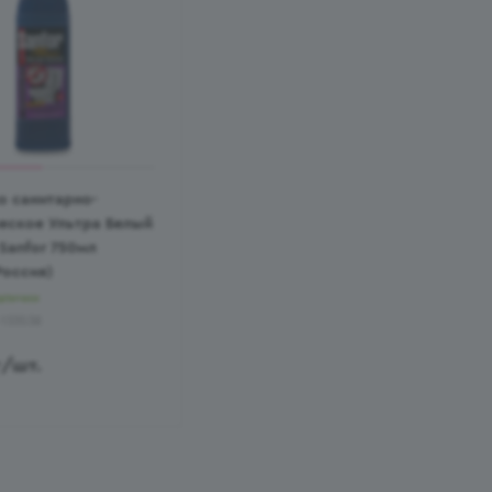
о санитарно-
ческое Ультра Белый
Sanfor 750мл
Россия)
аличии
-133538
г
/шт.