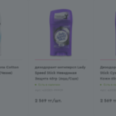
ona Cotton
дезодорант-антиперсп Lady
Дезодор
(Чехия)
Speed Stick Невидимая
Stick Cу
Защита 45гр (Ақш/Сша)
Кожи 65
Есть в наличии
Есть в н
Арт.: 420301-99909
Арт.: 4203
2 569
тг
/шт.
2 569
т