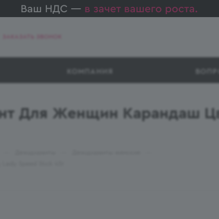
ЗАКАЗАТЬ ЗВОНОК
КОМПАНИЯ
ВОПР
нт Для Женщин Карандаш Ц
—
—
—
Дезодоранты
Дезодоранты женские
ady Speed Stick 45г