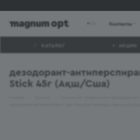
Контакты
КАТАЛОГ
АКЦИИ
дезодорант-антиперспира
Stick 45г (Ақш/Сша)
—
—
Главная
Каталог
Косметика, парфюмерия, фармацевтика
дезодорант-антиперспирант Для Женщин Карандаш Цветущий Сад L