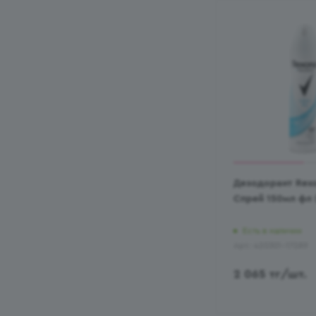
Дезодорант Rex
Спрей 150мл фл 
Есть в наличии
Арт.: 420301-17289
2 065
тг
/шт.