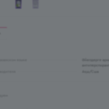
И
казахском языке
Әйелдерге арна
антиперспирант
водителя
Ақш/Сша
дуем