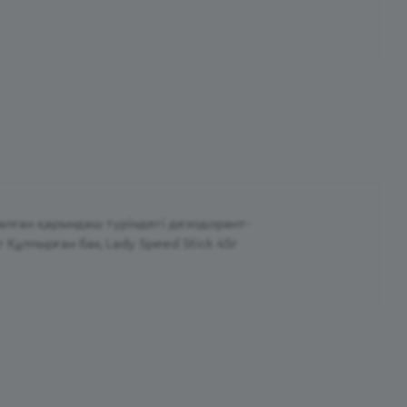
лған қарындаш түріндегі дезодорант-
 Құлпырған бақ Lady Speed Stick 45г