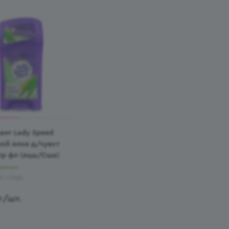
ант Lady Speed
хой Алое д/чувст
гр фл (Ақш/Сша)
аличии
01-17088
г
/шт.