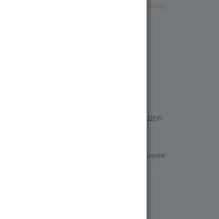
Для добавления в корзину войдите в
личный кабинет
ХАРАКТЕРИСТИКИ
Название на казахском языке
FRUITING СУСЫН ҚҰЛПЫНАЙ ТІЛІМДЕРІ
ҚОСЫЛҒАН 0,238 Л
Страна производителя
Корея Республикасы/Республика Корея
Похожие
Рекомендуем