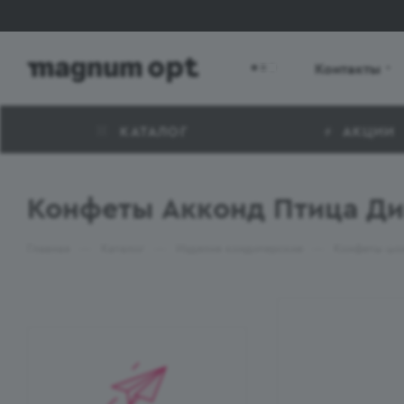
Контакты
КАТАЛОГ
АКЦИИ
Конфеты Акконд Птица Ди
—
—
—
Главная
Каталог
Изделия кондитерские
Конфеты шо