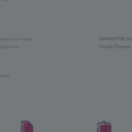
И
казахском языке
КӘМПИТТЕР АК
водителя
Ресей/Россия
дуем