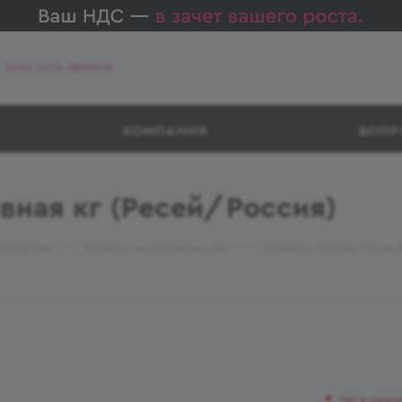
ЗАКАЗАТЬ ЗВОНОК
КОМПАНИЯ
ВОПР
вная кг (Ресей/Россия)
—
—
коладные
Конфеты шоколадные вес.
Конфеты Акконд Птица Д
Нет в налич