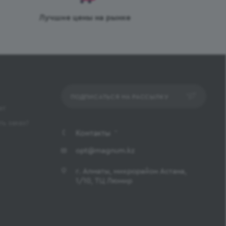
Лучшие цены на рынке
ПОДПИСАТЬСЯ НА РАССЫЛКУ
ет
ь заказ?
Контакты
opt@magnum.kz
г. Алматы, микрорайон Астана,
1/10, ТЦ Люмир