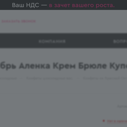
ЗАКАЗАТЬ ЗВОНОК
КОМПАНИЯ
ВОПР
брь Аленка Крем Брюле Купо
—
—
коладные
Конфеты шоколадные вес.
Конфеты ок Красный Окт
Артик
Нет в налич