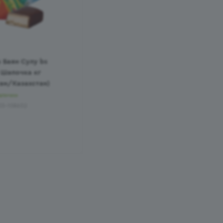
 Баян Сулу bs
 Шапочка кг
ан/Казахстан)
аличии
03-108652