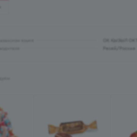
И
казахском языке
ОК ҚЫЗЫЛ ОКТ
водителя
Ресей/Россия
дуем