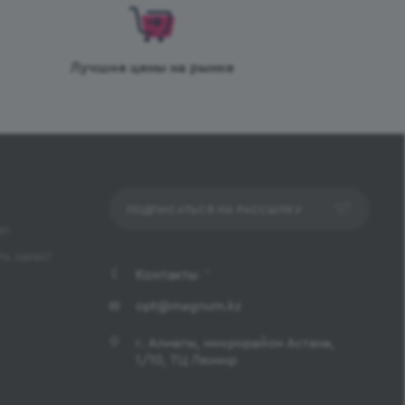
Лучшие цены на рынке
ПОДПИСАТЬСЯ НА РАССЫЛКУ
ет
ь заказ?
Контакты
opt@magnum.kz
г. Алматы, микрорайон Астана,
1/10, ТЦ Люмир