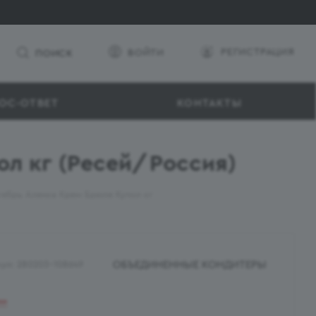
РЕГИСТРАЦИЯ
ВОЙТИ
ПОИСК
ОС-ОТВЕТ
КОНТАКТЫ
л кг (Ресей/Россия)
ябрь Аленка Крем Брюле Купол кг
ОБЪЕДИНЕННЫЕ КОНДИТЕРЫ
ул:
280203-108649
ии