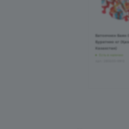
Батончики Баян 
Буратино кг (Қа
Казахстан)
Есть в наличии
Арт.: 280203-9812