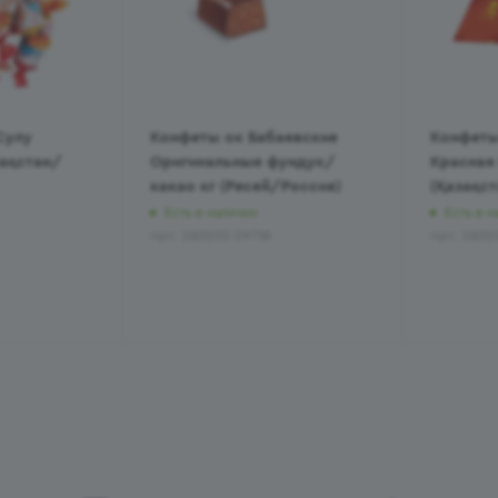
Сулу
Конфеты ок Бабаевские
Конфеты
зақстан/
Оригинальные фундук/
Красная
какао кг (Ресей/Россия)
(Қазақст
Есть в наличии
Есть в н
Арт.: 280203-29738
Арт.: 2802