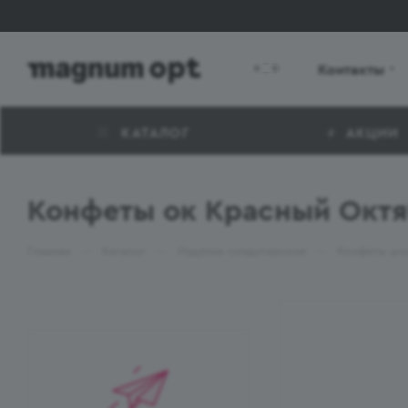
Контакты
КАТАЛОГ
АКЦИИ
Конфеты ок Красный Октя
—
—
—
Главная
Каталог
Изделия кондитерские
Конфеты шо