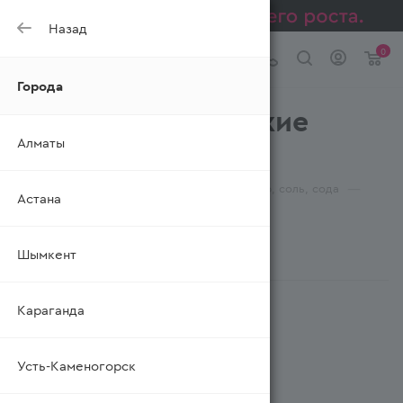
Назад
0
Города
Сухое молоко, сухие
Алматы
сливки BETA
—
—
—
—
Главная
Каталог
Бакалея
Сахар, соль, сода
Астана
Сухое молоко, сухие сливки
Шымкент
ФИЛЬТР
Караганда
Усть-Каменогорск