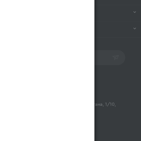
ИНФОРМАЦИЯ
ПОМОЩЬ
ПОДПИСАТЬСЯ НА РАССЫЛКУ
Контакты
opt@magnum.kz
г. Алматы, микрорайон Астана, 1/10,
ТЦ Люмир