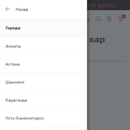
Назад
0
Города
Крупа кукурузная вар
Алматы
МАКФА
—
—
—
Главная
Каталог
Бакалея
Крупы в варочных пакетах
Астана
—
Крупа кукурузная вар
Шымкент
ФИЛЬТР
Караганда
Усть-Каменогорск