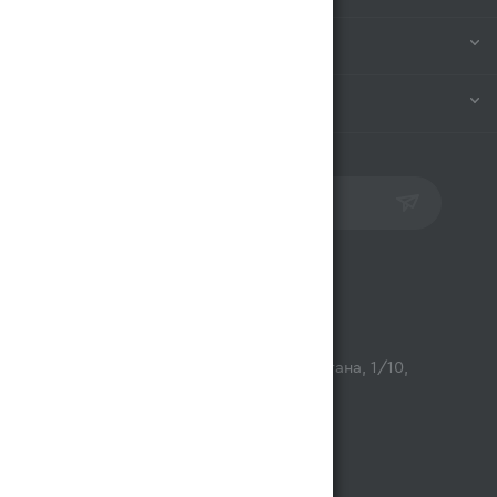
ИНФОРМАЦИЯ
ПОМОЩЬ
ПОДПИСАТЬСЯ НА РАССЫЛКУ
Контакты
opt@magnum.kz
г. Алматы, микрорайон Астана, 1/10,
ТЦ Люмир