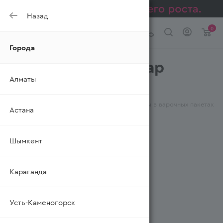
Назад
0
Города
Крупа перловая вар
Алматы
УВЕЛКА
—
—
—
Главная
Каталог
Бакалея
Крупы в варочных пакетах
Астана
—
Крупа перловая вар
Шымкент
ФИЛЬТР
Караганда
Усть-Каменогорск