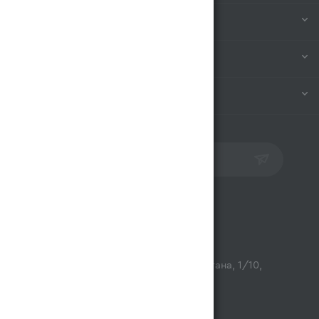
КОМПАНИЯ
ИНФОРМАЦИЯ
ПОМОЩЬ
ПОДПИСАТЬСЯ НА РАССЫЛКУ
Контакты
opt@magnum.kz
г. Алматы, микрорайон Астана, 1/10,
ТЦ Люмир