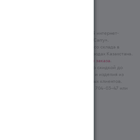
✔️ MagnumOpt — официальный оптовый интернет-
магазин торговой сети «Magnum Cash&Carry».
✔️ Пирожные и изделия из теста оптом со склада в
Алматы, Караганда, Астана и других городах Казахстана.
Подробнее про процедуру
оформления заказа
.
✔️ Индивидуальная
бонусная система
со скидкой до
0.25% на товары категории «Пирожные и изделия из
теста», у нас лучшая цена для постоянных клиентов.
✔️ Для консультаций звоните по +7 (771) 704-03-47 или
бесплатному номеру 7766.
Система бонусов