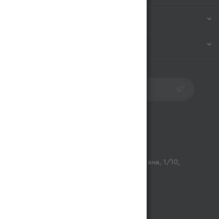
ИНФОРМАЦИЯ
ПОМОЩЬ
ПОДПИСАТЬСЯ НА РАССЫЛКУ
Контакты
opt@magnum.kz
г. Алматы, микрорайон Астана, 1/10,
ТЦ Люмир