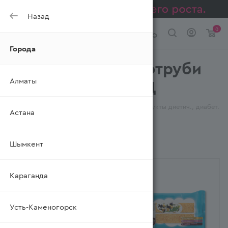
Назад
0
Города
Хлебцы, слайсы, отруби
Алматы
ХЛЕБЕЦ-МОЛОДЕЦ
—
—
—
Главная
Каталог
Бакалея
Продукты диетич., диабет.
Астана
—
Хлебцы, слайсы, отруби
Шымкент
ФИЛЬТР
Караганда
Усть-Каменогорск