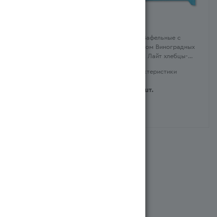
Хлебцы хлебец-молодец
Хлебцы Вафельные с
Фитнес Линия Железо
Экстрактом Виноградных
Плюc Цельнозер 100
Косточек Лайт хлебцы-
(Ресей/Россия)
молодцы м/у 70г (Ресей/
Характеристики
Характеристики
Россия)
545
тг
/шт.
595
тг
/шт.
Система бонусов