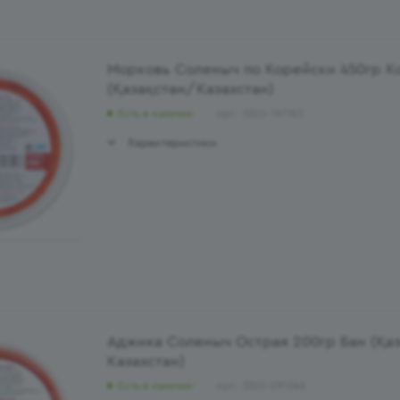
Морковь Соленыч по Корейски 450гр К
(Қазақстан/Казахстан)
Есть в наличии
Арт.: 3350-197763
Характеристики
Аджика Соленыч Острая 200гр Бан (Қа
Казахстан)
Есть в наличии
Арт.: 3350-291066