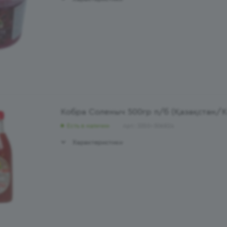
Кобра Соленыч 500гр п/б (Қазақстан/К
Есть в наличии
Арт.: 3350-306824
Характеристики