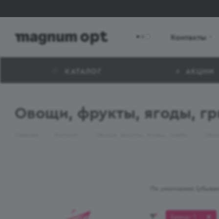
Контакты
КАТАЛОГ
АКЦИИ
Овощи, фрукты, ягоды, 
—
—
—
Главная
Каталог
Овощи, фрукты, ягоды, грибы
Овощ
По умолчанию (убыва
Бренд
: 1