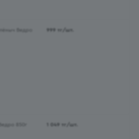
олёныч Ведро
999
тг
/шт.
Ведро 850г
1 049
тг
/шт.