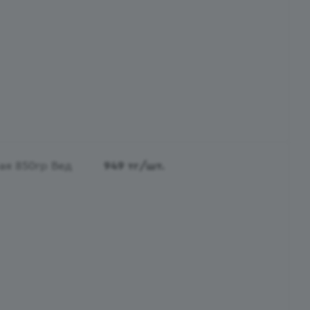
ая 850гр Вед
949
тг
/шт.