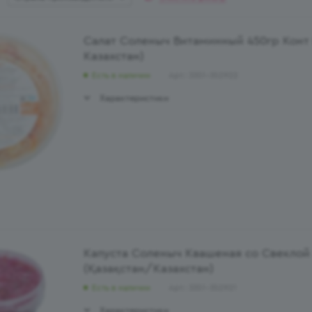
Салат Соленыч Витаминный 450гр Конт 
Казахстан)
Есть в наличии
Арт.: 3351-352922
Характеристики
Капуста Соленыч Квашеная со Свеклой
(Қазақстан/Казахстан)
Есть в наличии
Арт.: 3351-352921
Характеристики