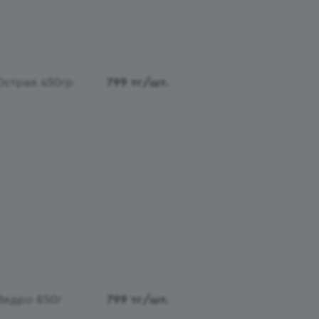
Острая 450гр
799
тг
/шт.
Ведро 850г
799
тг
/шт.