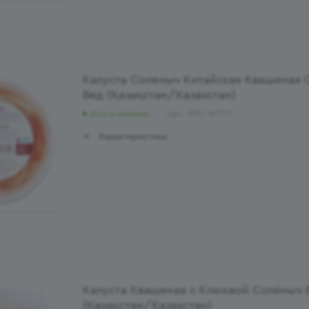
Капуста Соленыч Китайская Квашеная 
Вед (Қазақстан/Казахстан)
Есть в наличии
Арт.: 3351-197777
Характеристики
Капуста Квашеная с Клюквой Солёныч 
(Қазақстан/Казахстан)