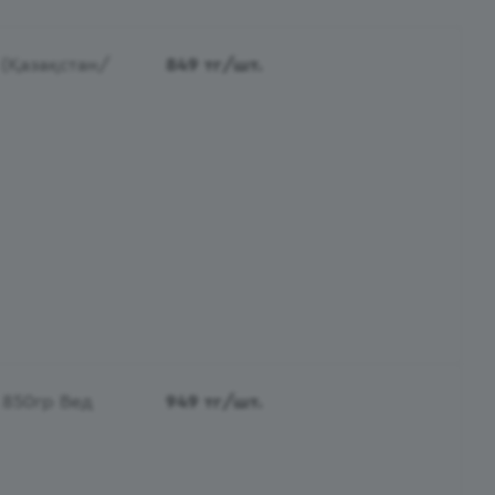
(Қазақстан/
849
тг
/шт.
 850гр Вед
949
тг
/шт.