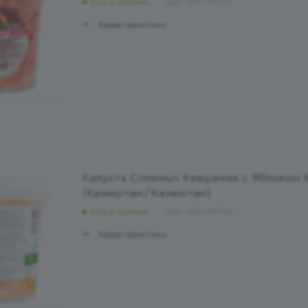
Есть в наличии
Арт.: 3351-197771
Характеристики
Капуста Соленыч Квашеная с Яблоком 
(Қазақстан/Казахстан)
Есть в наличии
Арт.: 3351-197768
Характеристики