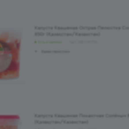
Капуста Квашеная Острая Пелюстка С
850г (Қазақстан/Казахстан)
Есть в наличии
Арт.: 3351-197772
Характеристики
Капуста Квашеная Пикантная Солёныч 
(Қазақстан/Казахстан)