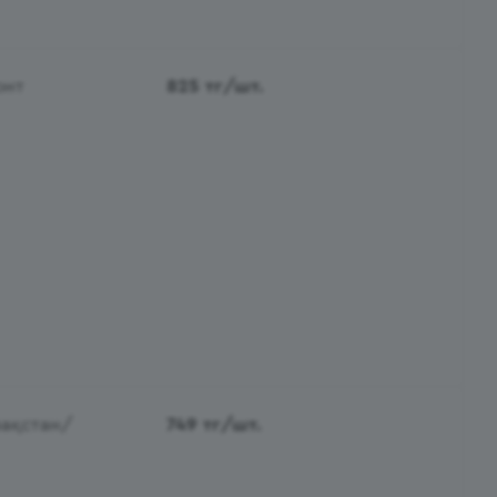
онт
825
тг
/шт.
зақстан/
749
тг
/шт.