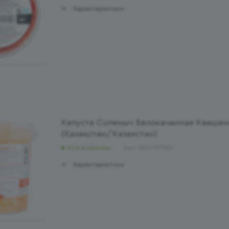
Характеристики
Капуста Соленыч Белокачанная Квашен
(Қазақстан/Казахстан)
Есть в наличии
Арт.: 3351-197765
Характеристики