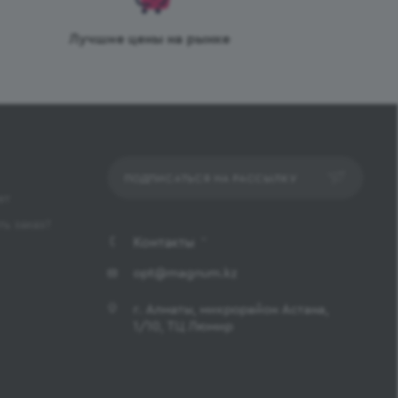
Лучшие цены на рынке
ПОДПИСАТЬСЯ НА РАССЫЛКУ
ет
ь заказ?
Контакты
opt@magnum.kz
г. Алматы, микрорайон Астана,
1/10, ТЦ Люмир