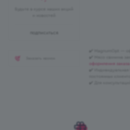
Будьте в курсе наших акций
и новостей
ПОДПИСАТЬСЯ
✔️ MagnumOpt — оф
✔️ Мясо свинина за
Заказать звонок
оформления заказа
✔️ Индивидуальная
постоянных клиенто
✔️ Для консультаци