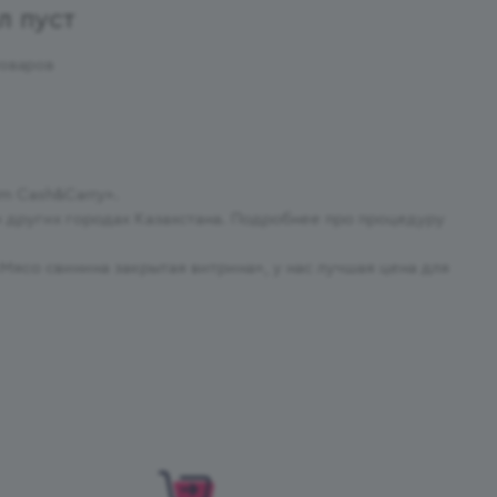
л пуст
товаров
m Cash&Carry».
 и других городах Казахстана. Подробнее про процедуру
Мясо свинина закрытая витрина», у нас лучшая цена для