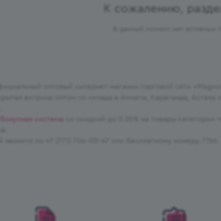
К сожалению, разде
В данный момент нет активных 
ициальный оптовый интернет-магазин торговой сети «Magnu
крытая витрина оптом со склада в Алматы, Караганда, Астана
.
бонусная система
со скидкой до 0.25% на товары категории «
в.
й звоните по +7 (771) 704-03-47 или бесплатному номеру 7766.