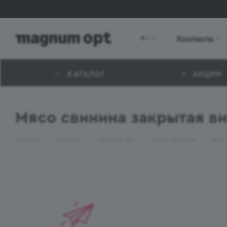
Контакты
КАТАЛОГ
АКЦИИ
Мясо свинина закрытая в
—
—
—
—
Главная
Каталог
Мясной цех
Мясо свинина
Мясо