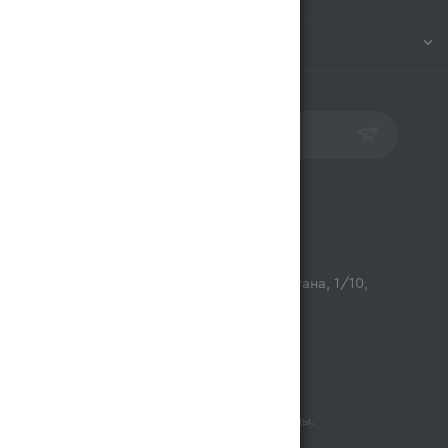
ПОМОЩЬ
ПОДПИСАТЬСЯ НА РАССЫЛКУ
Контакты
opt@magnum.kz
г. Алматы, микрорайон Астана, 1/10,
ТЦ Люмир
2026 © Все права защищены.