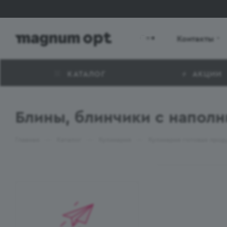
Контакты
КАТАЛОГ
АКЦИИ
Блины, блинчики с наполн
—
—
—
Главная
Каталог
Кулинария
Кулинария готовая прод