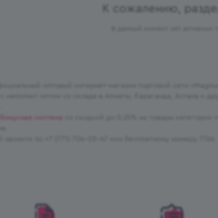
К сожалению, разде
В данный момент нет активных 
ициальный оптовый интернет-магазин торговой сети «Magnu
 с наполнит оптом со склада в Алматы, Караганда, Астана и д
.
бонусная система
со скидкой до 0.25% на товары категории «
в.
й звоните по +7 (771) 704-03-47 или бесплатному номеру 7766.