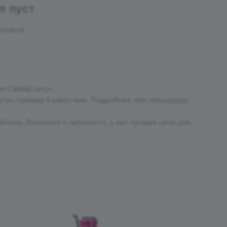
л пуст
товаров
m Cash&Carry».
ругих городах Казахстана. Подробнее про процедуру
Блины, блинчики с наполнит», у нас лучшая цена для