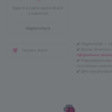
Будьте в курсе наших акций
и новостей
ПОДПИСАТЬСЯ
✔️ MagnumOpt — оф
✔️ Блины, блинчики
Заказать звонок
оформления заказа
✔️ Индивидуальная
постоянных клиенто
✔️ Для консультаци