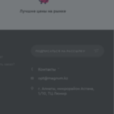
Лучшие цены на рынке
ПОДПИСАТЬСЯ НА РАССЫЛКУ
ет
ь заказ?
Контакты
opt@magnum.kz
г. Алматы, микрорайон Астана,
1/10, ТЦ Люмир