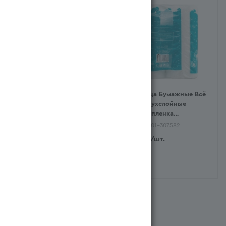
Салфетки my Home
Полотенца Бумажные Всё
Праздничные 10шт бл/у
в Дом Двухслойные
(Қытай/Китай)
4рулона пленка
(Қазақстан/Казахстан)
Арт.: 430902-306155
Арт.: 430901-307582
299
тг
/шт.
1 365
тг
/шт.
Система бонусов