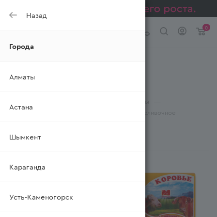
Назад
0
Города
Масло сливочное
Алматы
МАСЛОДЕЛ
—
—
—
Главная
Каталог
Молочные продукты
Астана
—
Масла живот., маргарин, спреды
Масло сливочное
Шымкент
ФИЛЬТР
Караганда
Усть-Каменогорск