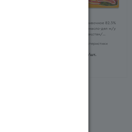
Масло 82.5% сладко-
Масло Сливочное 82.5%
сливочное Коровье
Коровье масло-дел м/у
Петропавловское м/у 180г
180г (Қазақстан/
(Қазақстан/Казахстан)
Казахстан)
Характеристики
Характеристики
1 509
тг
/шт.
1 489
тг
/шт.
Система бонусов