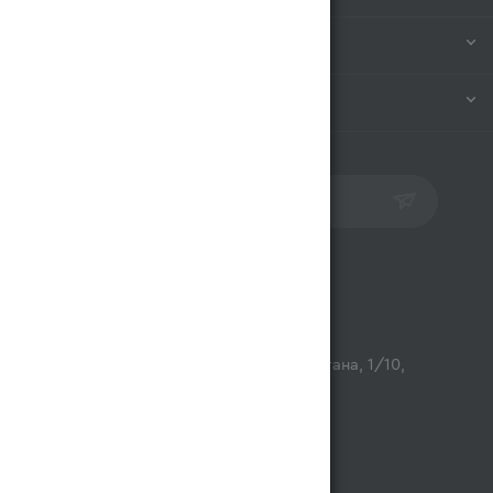
ИНФОРМАЦИЯ
ПОМОЩЬ
ПОДПИСАТЬСЯ НА РАССЫЛКУ
Контакты
opt@magnum.kz
г. Алматы, микрорайон Астана, 1/10,
ТЦ Люмир