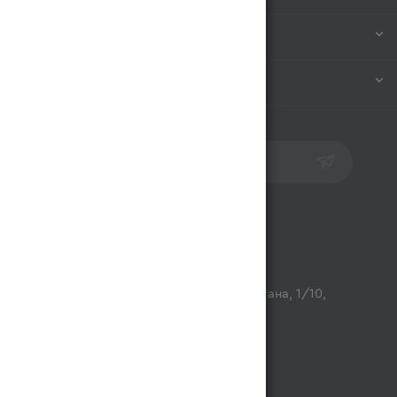
ИНФОРМАЦИЯ
ПОМОЩЬ
ПОДПИСАТЬСЯ НА РАССЫЛКУ
Контакты
opt@magnum.kz
г. Алматы, микрорайон Астана, 1/10,
ТЦ Люмир