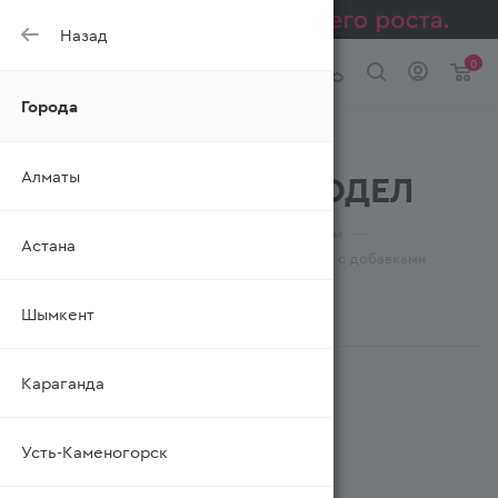
Назад
0
Города
Кефир натур., с
Алматы
добавками МАСЛОДЕЛ
—
—
—
Главная
Каталог
Молочные продукты
Астана
—
Продукты кисломолочные
Кефир натур., с добавками
Шымкент
ФИЛЬТР
Караганда
Усть-Каменогорск