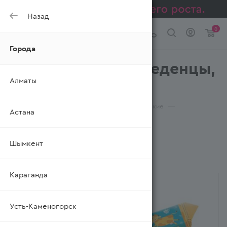
Назад
0
Города
Ирис, карамель, леденцы,
Алматы
драже АЗОВ
—
—
—
Главная
Каталог
Изделия кондитерские
Астана
Ирис, карамель, леденцы, драже
Шымкент
ФИЛЬТР
Караганда
Усть-Каменогорск