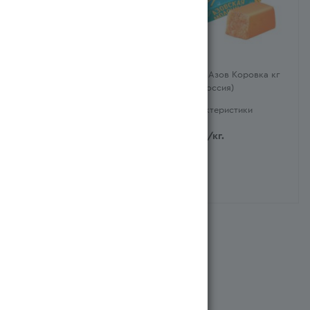
Конфеты Азов Молочные
Конфеты Азов Коровка кг
Азовская Коровка на
(Ресей/Россия)
Сливках кг (Ресей/Россия)
Характеристики
Характеристики
2 459
тг
/кг.
3 519
тг
/кг.
Система бонусов