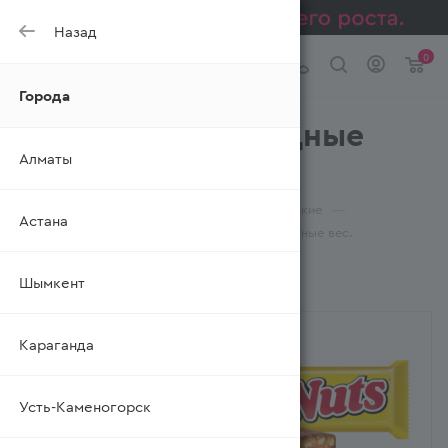
Назад
0
Города
Конфеты шоколадные
Алматы
вес. NESTLE
—
—
—
Главная
Каталог
Изделия кондитерские
Астана
—
Конфеты шоколадные
Конфеты шоколадные вес.
Шымкент
ФИЛЬТР
Караганда
Усть-Каменогорск