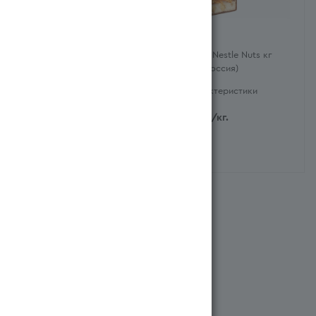
Конфеты Kitkat Mini Nestle
Конфеты Nestle Nuts кг
кг (Германия)
(Ресей/Россия)
Характеристики
Характеристики
10 799
тг
/кг.
6 428
тг
/кг.
Система бонусов
Все документы