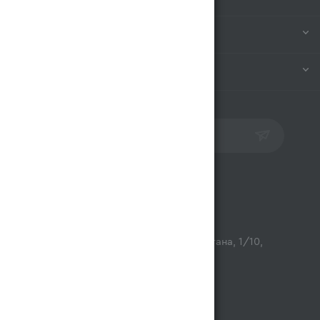
ИНФОРМАЦИЯ
ПОМОЩЬ
ПОДПИСАТЬСЯ НА РАССЫЛКУ
Контакты
opt@magnum.kz
г. Алматы, микрорайон Астана, 1/10,
ТЦ Люмир