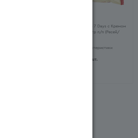
Круассан 7 Days Ваниль
Круассан 7 Days с Кремом
65гр фл/п (Ресей/Россия)
Какао 65гр п/п (Ресей/
Россия)
Характеристики
Характеристики
345
тг
/шт.
345
тг
/шт.
Система бонусов