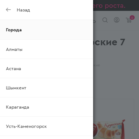
Назад
0
Города
Изделия кондитерские 7
Алматы
DAYS
—
—
Главная
Каталог
Изделия кондитерские
Астана
Шымкент
ФИЛЬТР
Караганда
Усть-Каменогорск