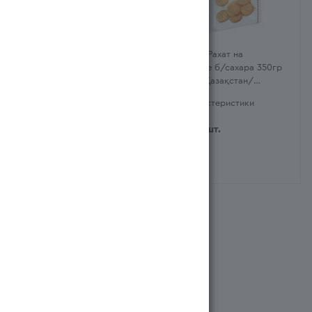
Вафли Рахат на Здоровье
Печенье Рахат на
110гр (Қазақстан/
Здоровье б/сахара 350гр
Казахстан)
стаб/б (Қазақстан/
Казахстан)
Характеристики
Характеристики
405
тг
/шт.
629
тг
/шт.
Система бонусов