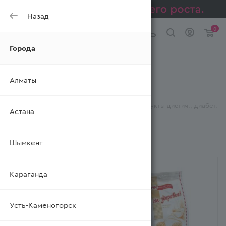
Назад
0
Города
Продукты диабет.
Алматы
кондитер. РАХАТ
—
—
—
Главная
Каталог
Бакалея
Продукты диетич., диабет.
Астана
—
Продукты диабет. кондитер.
Шымкент
ФИЛЬТР
Караганда
Усть-Каменогорск