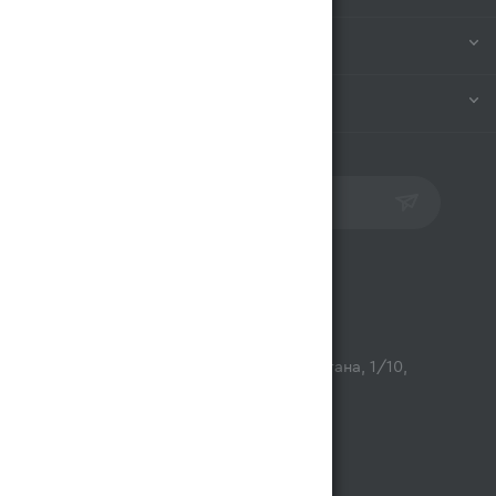
ИНФОРМАЦИЯ
ПОМОЩЬ
ПОДПИСАТЬСЯ НА РАССЫЛКУ
Контакты
opt@magnum.kz
г. Алматы, микрорайон Астана, 1/10,
ТЦ Люмир