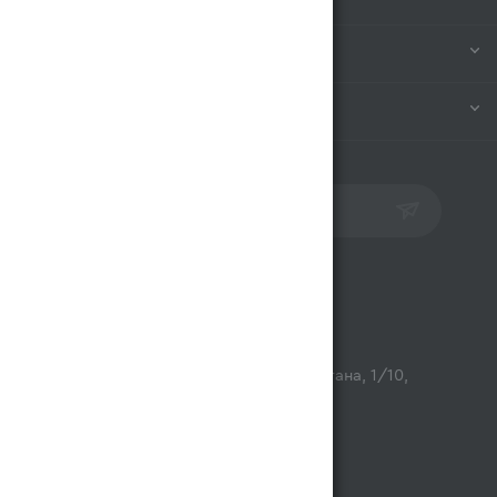
ИНФОРМАЦИЯ
ПОМОЩЬ
ПОДПИСАТЬСЯ НА РАССЫЛКУ
Контакты
opt@magnum.kz
г. Алматы, микрорайон Астана, 1/10,
ТЦ Люмир