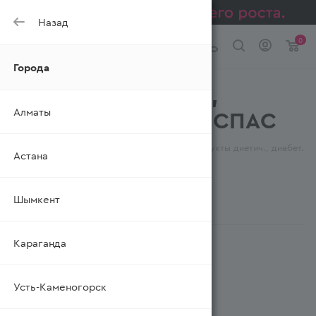
Назад
0
Города
Продукты диетич.,
Алматы
диабет. ХЛЕБНЫЙ СПАС
—
—
—
Главная
Каталог
Бакалея
Продукты диетич., диабет.
Астана
Шымкент
ФИЛЬТР
Караганда
Усть-Каменогорск