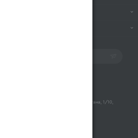
ИНФОРМАЦИЯ
ПОМОЩЬ
ПОДПИСАТЬСЯ НА РАССЫЛКУ
Контакты
opt@magnum.kz
г. Алматы, микрорайон Астана, 1/10,
ТЦ Люмир