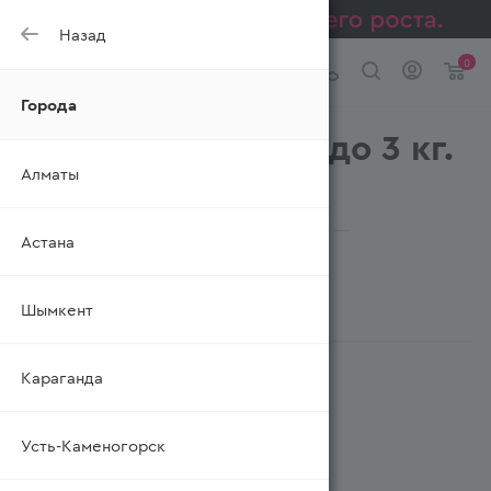
Назад
0
Города
Мука фасованная до 3 кг.
Алматы
СУЛТАН
—
—
—
—
Главная
Каталог
Бакалея
Мука
Астана
Мука фасованная до 3 кг.
Шымкент
ФИЛЬТР
Караганда
Усть-Каменогорск