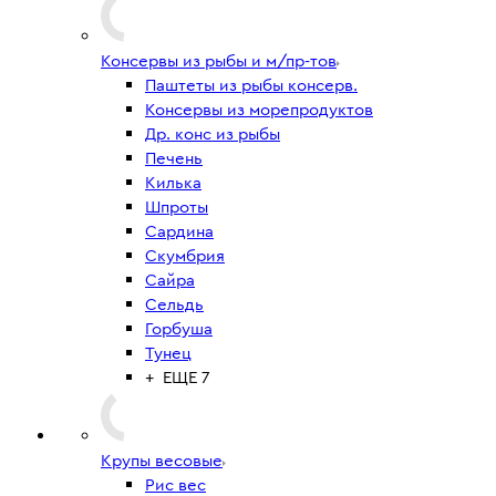
Консервы из рыбы и м/пр-тов
Паштеты из рыбы консерв.
Консервы из морепродуктов
Др. конс из рыбы
Печень
Килька
Шпроты
Сардина
Скумбрия
Сайра
Сельдь
Горбуша
Тунец
+ ЕЩЕ 7
Крупы весовые
Рис вес