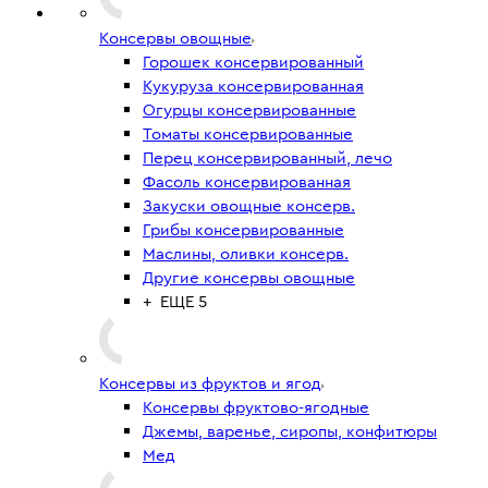
Консервы овощные
Горошек консервированный
Кукуруза консервированная
Огурцы консервированные
Томаты консервированные
Перец консервированный, лечо
Фасоль консервированная
Закуски овощные консерв.
Грибы консервированные
Маслины, оливки консерв.
Другие консервы овощные
+ ЕЩЕ 5
Консервы из фруктов и ягод
Консервы фруктово-ягодные
Джемы, варенье, сиропы, конфитюры
Мед