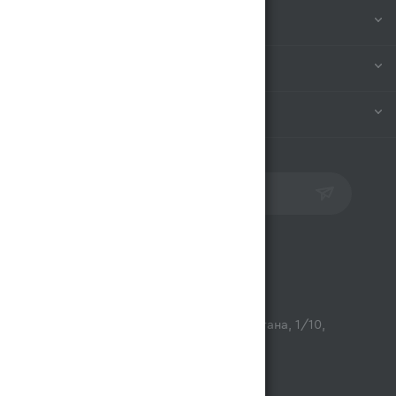
КОМПАНИЯ
ИНФОРМАЦИЯ
ПОМОЩЬ
ПОДПИСАТЬСЯ НА РАССЫЛКУ
Контакты
opt@magnum.kz
г. Алматы, микрорайон Астана, 1/10,
ТЦ Люмир