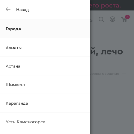
Назад
0
Города
Перец
Алматы
консервированный, лечо
оптом
Астана
—
—
—
—
Главная
Каталог
Консервы
Консервы овощные
Перец консервированный, лечо
Шымкент
ФИЛЬТР
Караганда
Усть-Каменогорск