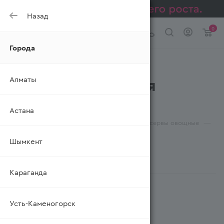
Назад
0
Города
Кукуруза
Алматы
консервированная
LORADO
Астана
—
—
—
—
Главная
Каталог
Консервы
Консервы овощные
Кукуруза консервированная
Шымкент
ФИЛЬТР
Караганда
Усть-Каменогорск