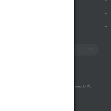
КОМПАНИЯ
ИНФОРМАЦИЯ
ПОМОЩЬ
ПОДПИСАТЬСЯ НА РАССЫЛКУ
Контакты
opt@magnum.kz
г. Алматы, микрорайон Астана, 1/10,
ТЦ Люмир