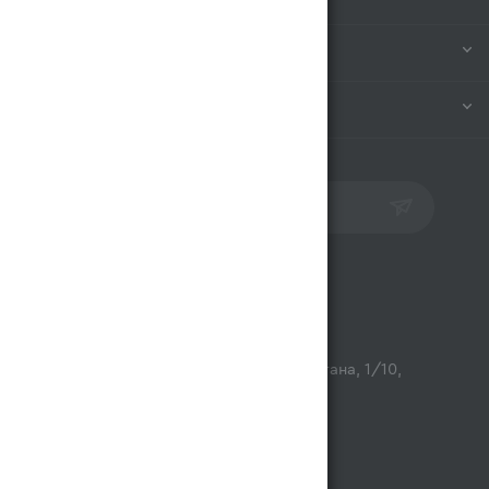
ИНФОРМАЦИЯ
ПОМОЩЬ
ПОДПИСАТЬСЯ НА РАССЫЛКУ
Контакты
opt@magnum.kz
г. Алматы, микрорайон Астана, 1/10,
ТЦ Люмир