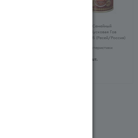
Говядина Тушеная Высший
Тушенка Семейный
Сорт Семейный Бюджет
Бюджет Кусковая Гов
ж/б 500г (Ресей/Россия)
340гр ж/б (Ресей/Россия)
Характеристики
Характеристики
3 649
тг
/шт.
955
тг
/шт.
Система бонусов