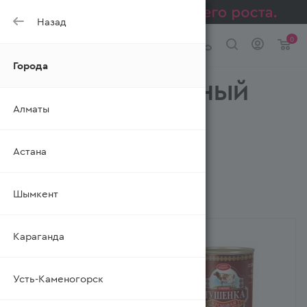
Назад
0
Города
Консервы СЕМЕЙНЫЙ
Алматы
БЮДЖЕТ
—
—
Главная
Каталог
Консервы
Астана
Шымкент
ФИЛЬТР
Караганда
Усть-Каменогорск